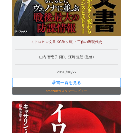
ミトロヒン文書 KGB(ソ連)・工作の近現代史
山内 智恵子 (著)、江崎 道朗 (監修)
2020/08/27
著書一覧を見る
amazonカスタマーレビュー