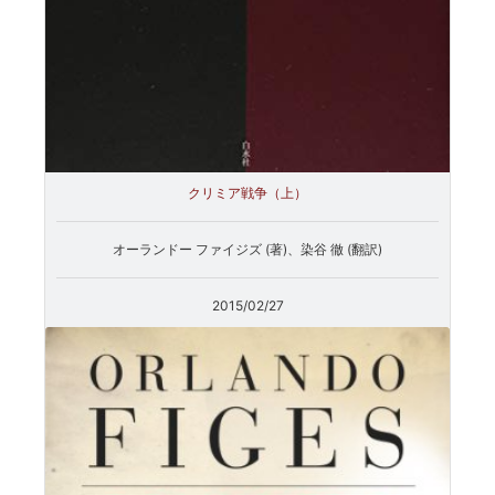
クリミア戦争（上）
オーランドー ファイジズ (著)、染谷 徹 (翻訳)
2015/02/27