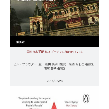
国際指名手配 私はプーチンに追われている
ビル・ブラウダー (著)、山田 美明 (翻訳)、笹森 みわこ (翻訳)、
石垣 賀子 (翻訳)
2015/06/26