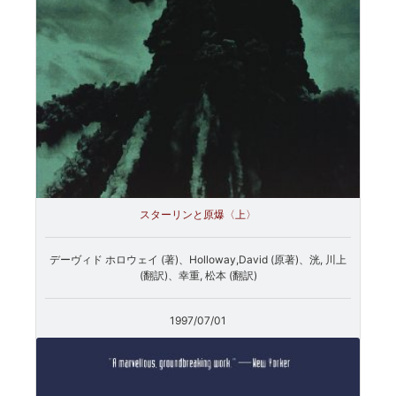
スターリンと原爆〈上〉
デーヴィド ホロウェイ (著)、Holloway,David (原著)、洸, 川上
(翻訳)、幸重, 松本 (翻訳)
1997/07/01