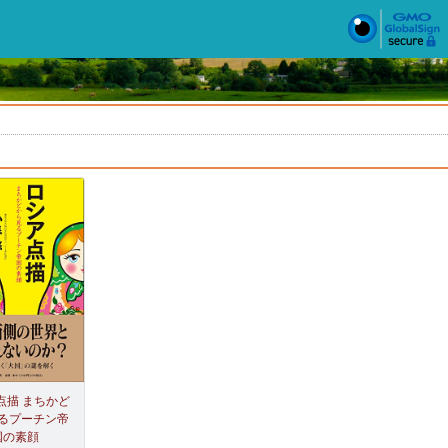
点描 まちかど
るプーチン帝
国の素顔