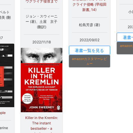
ウクライナ侵攻まで
クライナ侵略 (早稲田
新書, 14)
小泉
ベルト
ジョン・スウィーニ
清美 (翻
ー (著)、土屋 京子
松島芳彦 (著)
20
(翻訳)
著書
17
2022/09/02
2022/11/18
amaz
著書一覧を見る
amazonカスタマーレビ
ュー
ople
Killer in the Kremlin:
The instant
erine
bestseller - a