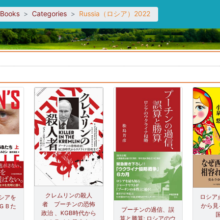
sBooks
Categories
Russia（ロシア）2022
。
クレムリンの殺人
ロシア
シアを
者 プーチンの恐怖
から見
ＧＢた
プーチンの過信、誤
政治 、KGB時代から
）
算と勝算: ロシアのウ