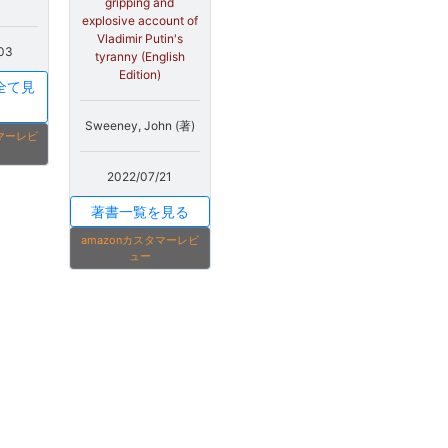
gripping and
explosive account of
Vladimir Putin's
03
tyranny (English
Edition)
全て見
Sweeney, John (著)
タマーレビ
2022/07/21
著書一覧を見る
amazonカスタマーレビ
ュー