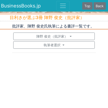
BusinessBooks.jp
Top
Back
目利きが選ぶ3冊 陣野 俊史（批評家）
批評家、陣野 俊史氏執筆による書評一覧です。
陣野 俊史（批評家）
執筆者選択