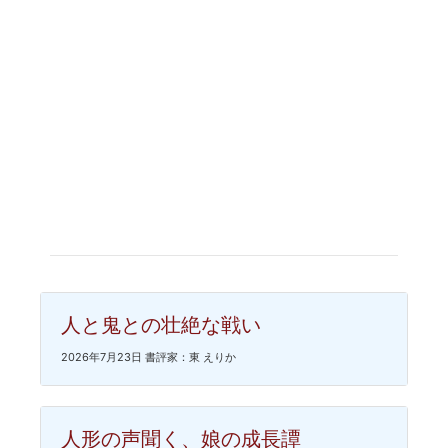
人と鬼との壮絶な戦い
2026年7月23日 書評家：東 えりか
人形の声聞く、娘の成長譚