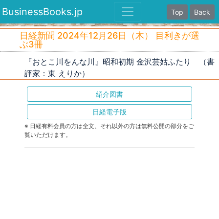
BusinessBooks.jp
Top
Back
日経新聞 2024年12月26日（木） 目利きが選
ぶ3冊
『おとこ川をんな川』昭和初期 金沢芸姑ふたり （書
評家：東 えりか）
紹介図書
日経電子版
※ 日経有料会員の方は全文、それ以外の方は無料公開の部分をご
覧いただけます。