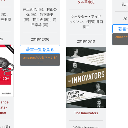
タル革命史
及川
井上直也 (著)、村山公
h (著)、
保 (著)、竹下隆史
ウォルター・アイザ
20
、中妻照
(著)、荒井透 (著)、苅
ックソン、(翻訳) 井口
田幸雄 (著)
耕二
著書
amaz
26
2019/12/06
2019/10/10
著書一覧を見る
amazonカスタマーレビ
ュー
nance:
Data-
ance
The Innovators
s J (著)
Walter Isaacson