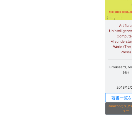
Artificia
Unintelligenc
Compute
Misundersta
World (The
Press)
Broussard, Me
(著)
2018/12/
著書一覧を
amazonカス
ュー