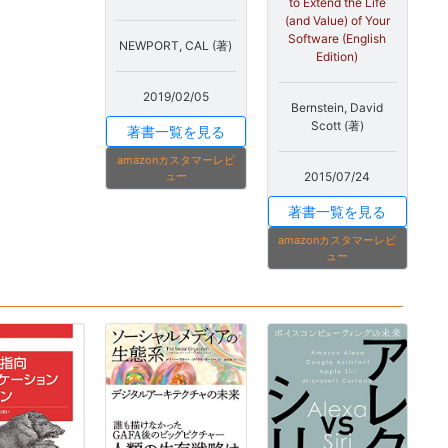
to Extend the Life
(and Value) of Your
Software (English
NEWPORT, CAL (著)
Edition)
2019/02/05
Bernstein, David
Scott (著)
著書一覧を見る
amazonカスタマーレビ
2015/07/24
ュー
著書一覧を見る
amazonカスタマーレビ
ュー