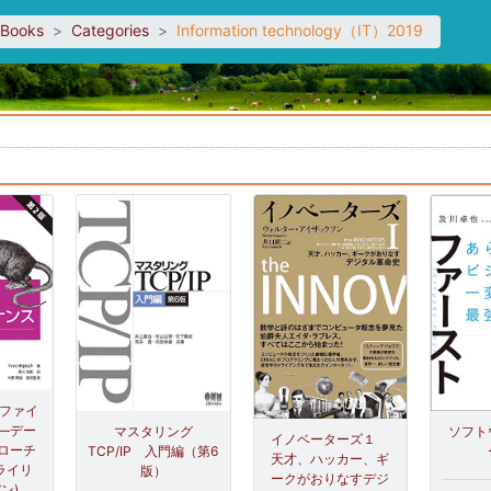
sBooks
Categories
Information technology（IT）2019
。
るファイ
 ―デー
マスタリング
ソフト
イノベーターズ１
ローチ
TCP/IP 入門編（第6
天才、ハッカー、ギ
ライリ
版）
ークがおりなすデジ
ン)