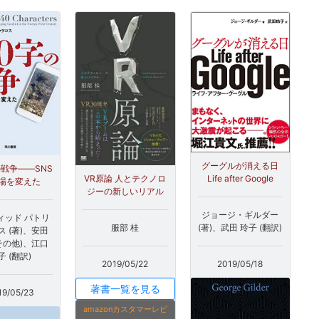
グーグルが消える日
の戦争――SNS
VR原論 人とテクノロ
Life after Google
場を変えた
ジーの新しいリアル
ジョージ・ギルダー
ィッド パトリ
服部 桂
(著)、武田 玲子 (翻訳)
ス (著)、安田
(その他)、江口
子 (翻訳)
2019/05/22
2019/05/18
著書一覧を見る
19/05/23
amazonカスタマーレビ