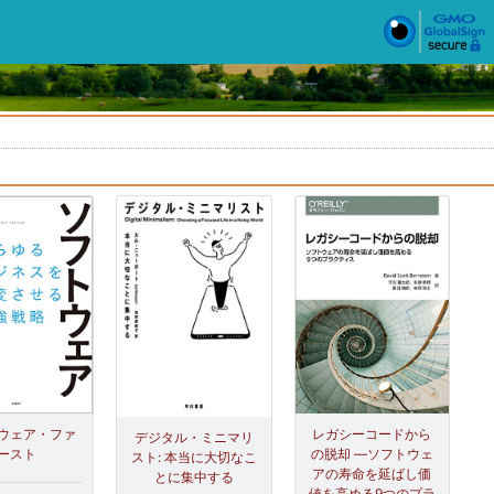
ウェア・ファ
レガシーコードから
デジタル・ミニマリ
ースト
の脱却 ―ソフトウェ
スト: 本当に大切なこ
アの寿命を延ばし価
とに集中する
値を高める9つのプラ