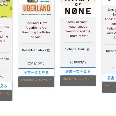
Desig
I
Applica
Army of None:
l
Uberland: How
Ide
Autonomous
e: How
Algorithms Are
Reliab
Weapons and the
rs
Rewriting the Rules
and M
Future of War
nd the
of Work
S
 MIT
Scharre, Paul (著)
Rosenblat, Alex (著)
Kleppm
redith
2019/03/12
2019/10/15
20
著書一覧を見る
著書一覧を見る
28
著書
amazonカスタマーレビ
amazonカスタマーレビ
ュー
ュー
amaz
見る
タマーレビ