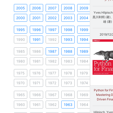
2005
2006
2007
2008
2009
Yves Hilpisc
黒川利明 (著)
2000
2001
2002
2003
2004
雄 (著)
1995
1996
1997
1998
1999
2019/12/
1990
1991
1992
1993
1994
1985
1986
1987
1988
1989
1980
1981
1982
1983
1984
1975
1976
1977
1978
1979
1970
1971
1972
1973
1974
Python for Fi
1965
1966
1967
1968
1969
Mastering 
Driven Fin
1960
1961
1962
1963
1964
Hilpisch, Yve