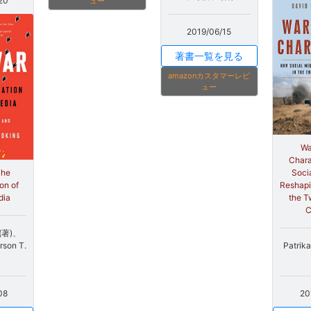
20
ュー
2019/06/15
著書一覧を見る
amazonカスタマーレビ
ュー
Wa
Chara
Soci
The
Reshapi
on of
the T
dia
C
. (著)、
Patrik
rson T.
20
08