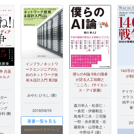
インフラ／ネットワ
ークエンジニアのた
140字
争 兵器
僕らのAI論 9名の識者
めのネットワーク技
が戦
ャルメ
が語る人工知能と
術＆設計入門 第2版
「こころ」 (サイエン
ス・アイ新書)
デイヴ
みやた ひろし (著)
カラコ
ンガー
純平 
ソン・
森川幸人・松原仁・
泰
キング
2019/06/19
一倉宏・伊藤毅志・
香利 (翻
鳥海不二夫・三宅陽
著書一覧を見る
一郎・糸井重里・近
20
藤那央・山登敬之・
amazonカスタマーレビ
中野信子 (著)