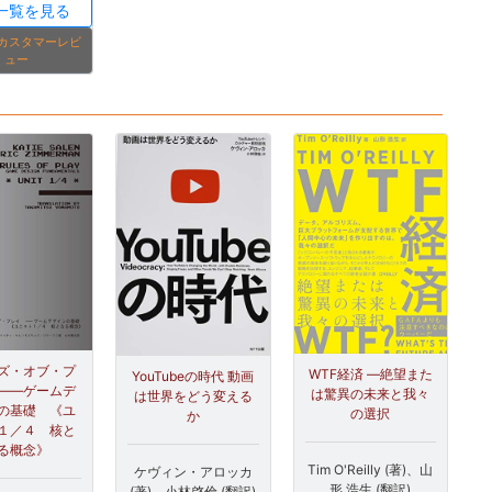
一覧を見る
onカスタマーレビ
ュー
ズ・オブ・プ
WTF経済 ―絶望また
YouTubeの時代 動画
――ゲームデ
は驚異の未来と我々
は世界をどう変える
の基礎 《ユ
の選択
か
１／４ 核と
る概念》
Tim O'Reilly (著)、山
ケヴィン・アロッカ
形 浩生 (翻訳)
(著)、小林啓倫 (翻訳)