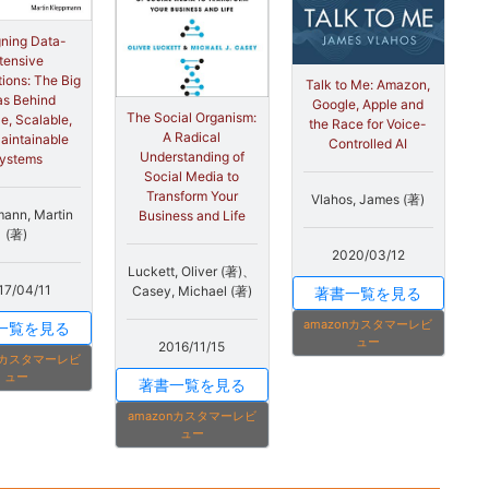
ning Data-
ntensive
tions: The Big
Talk to Me: Amazon,
as Behind
Google, Apple and
The Social Organism:
le, Scalable,
the Race for Voice-
A Radical
aintainable
Controlled AI
Understanding of
ystems
Social Media to
Transform Your
Vlahos, James (著)
ann, Martin
Business and Life
(著)
2020/03/12
Luckett, Oliver (著)、
17/04/11
Casey, Michael (著)
著書一覧を見る
amazonカスタマーレビ
一覧を見る
ュー
2016/11/15
onカスタマーレビ
ュー
著書一覧を見る
amazonカスタマーレビ
ュー