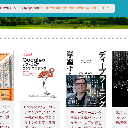
sBooks
Categories
Information technology（IT）2021
。
ットワー
Googleのソフトウェ
のため
アエンジニアリング
[ビジュ
ディープラーニング
ク「動
―持続可能なプログ
ャル・
学習する機械 ヤン・
入門
ラミングを支える技
科:進化
ルカン、人工知能を
&IDEA)
術、文化、プロセス
語る (KS科学一般書)