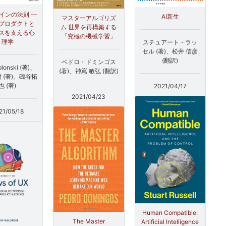
インの法則 ―
AI新生
マスターアルゴリズ
プロダクトと
ム 世界を再構築する
スを支える心
「究極の機械学習」
理学
スチュアート・ラッ
セル (著)、松井 信彦
(翻訳)
ペドロ・ドミンゴス
blonski (著)、
(著)、神嶌 敏弘 (翻訳)
 (著)、磯谷拓
也 (著)
2021/04/17
2021/04/23
21/05/18
Human Compatible:
The Master
Artificial Intelligence