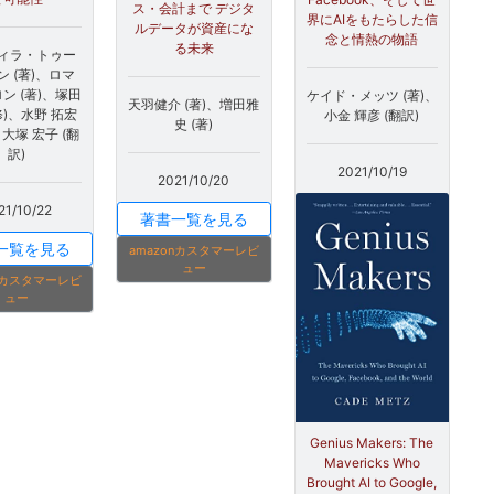
ス・会計まで デジタ
界にAIをもたらした信
ルデータが資産にな
念と情熱の物語
る未来
ィラ・トゥー
ン (著)、ロマ
ン (著)、塚田
ケイド・メッツ (著)、
天羽健介 (著)、増田雅
修)、水野 拓宏
小金 輝彦 (翻訳)
史 (著)
、大塚 宏子 (翻
訳)
2021/10/19
2021/10/20
21/10/22
著書一覧を見る
一覧を見る
amazonカスタマーレビ
ュー
onカスタマーレビ
ュー
Genius Makers: The
Mavericks Who
Brought AI to Google,