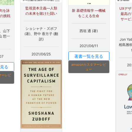
監視資本主義―人類
UXデザ
句を詠
新 基礎情報学 ―機械
の未来を賭けた闘い
最高の
んの挑戦
をこえる生命
サービ
ショシャナ・ズボフ
)、山下
西垣 通 (著)
(著)、野中 香方子 (翻
山 想一
訳)
Jon Ya
相島雅樹
2021/06/11
2021/06/25
著書一覧を見る
07
amazonカスタマーレビ
20
見る
ュー
タマーレビ