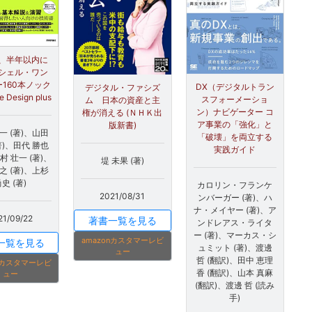
問、半年以内に
シェル・ワン
160本ノック
DX（デジタルトラン
デジタル・ファシズ
e Design plus
スフォーメーショ
ム 日本の資産と主
ン）ナビゲーター コ
権が消える (ＮＨＫ出
ア事業の「強化」と
版新書)
一 (著)、山田
「破壊」を両立する
著)、田代 勝也
実践ガイド
村 壮一 (著)、
堤 未果 (著)
之 (著)、上杉
史 (著)
カロリン・フランケ
2021/08/31
ンバーガー (著)、ハ
ナ・メイヤー (著)、ア
21/09/22
著書一覧を見る
ンドレアス・ライタ
ー (著)、マーカス・シ
amazonカスタマーレビ
一覧を見る
ュミット (著)、渡邊
ュー
哲 (翻訳)、田中 恵理
onカスタマーレビ
香 (翻訳)、山本 真麻
ュー
(翻訳)、渡邊 哲 (読み
手)