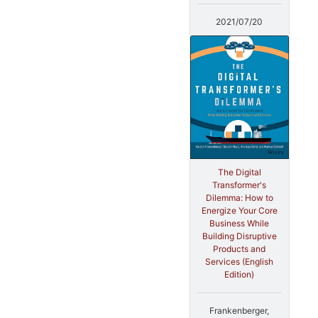
2021/07/20
The Digital
Transformer's
Dilemma: How to
Energize Your Core
Business While
Building Disruptive
Products and
Services (English
Edition)
Frankenberger,