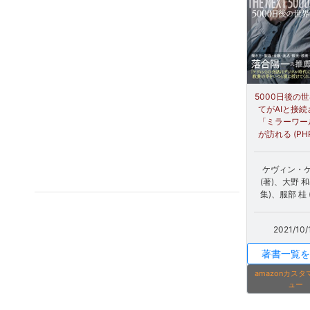
5000日後の世
てがAIと接
「ミラーワー
が訪れる (PH
ケヴィン・
(著)、大野 和
集)、服部 桂 
2021/10/
著書一覧を
amazonカス
ュー