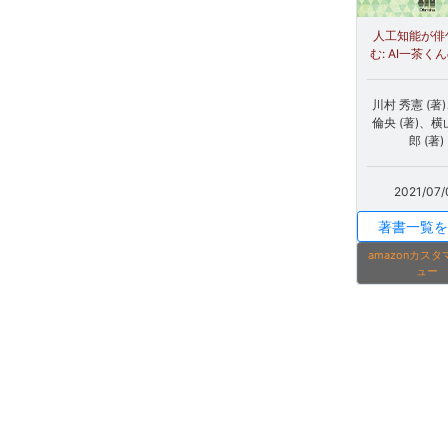
人工知能が俳
む: AI一茶く
川村 秀憲 (著
倫央 (著)、横
郎 (著)
2021/07/
著書一覧を
amazonカス
ュー