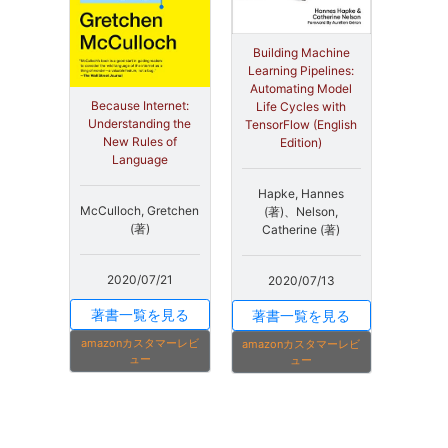
Building Machine
Learning Pipelines:
Automating Model
Because Internet:
Life Cycles with
Understanding the
TensorFlow (English
New Rules of
Edition)
Language
Hapke, Hannes
McCulloch, Gretchen
(著)、Nelson,
(著)
Catherine (著)
2020/07/21
2020/07/13
著書一覧を見る
著書一覧を見る
amazonカスタマーレビ
amazonカスタマーレビ
ュー
ュー