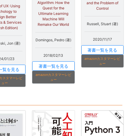
Algorithm: How the
and the Problem of
f UX: Using
Quest for the
Control
hology to
Ultimate Learning
ign Better
Machine Will
s & Services
Russell, Stuart (著)
Remake Our World
ish Edition)
2020/11/17
Domingos, Pedro (著)
ski, Jon (著)
著書一覧を見る
2018/02/13
amazonカスタマーレビ
24/01/23
ュー
著書一覧を見る
一覧を見る
amazonカスタマーレビ
onカスタマーレビ
ュー
ュー