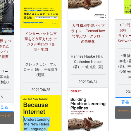
1日1
入門 機械学習パイプ
習得 
ライン ―TensorFlow
インターネットは言
ライナー
で学ぶワークフロー
葉をどう変えたか デ
Softwar
界 すべ
の自動化
ジタル時代の〈言
続された
語〉地図
ルド」
上田 隆
Hannes Hapke (著)、
P新書)
泰宏 (
Catherine Nelson
グレッチェン・マカ
(著)、中
(著)、中山光樹 (著)
ロック (著)、千葉敏生
今泉 光
ケリー
(翻訳)
尚
基 (編
2021/09/24
(翻訳)
2021/09/25
20
15
著書
見る
amaz
タマーレビ