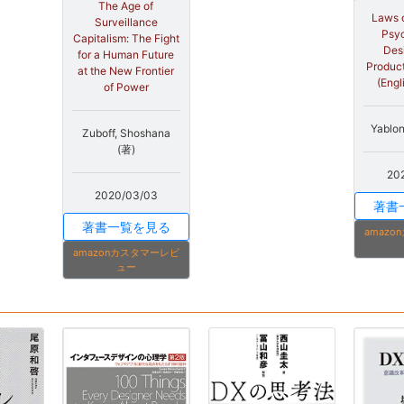
The Age of
Laws o
Surveillance
Psyc
Capitalism: The Fight
Des
for a Human Future
Product
at the New Frontier
(Engl
of Power
Yablon
Zuboff, Shoshana
(著)
20
2020/03/03
著書
著書一覧を見る
amaz
amazonカスタマーレビ
ュー