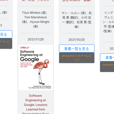
 (著)
Titus Winters (著)、
インデ
ヤン・ルカン (著)、松
Tom Manshreck
ヴェニ
尾 豊 (翻訳)、小川 浩
(著)、Hyrum Wright
ン・ルロ
一 (翻訳)、松尾 豊 (監
11
(著)
学 (監
修)
(監修)
見る
2021/11/29
2021/10/25
タマーレビ
著書一覧を見る
20
amazonカスタマーレビ
著書
ュー
amaz
Software
Engineering at
Google: Lessons
Learned from
Programming Over