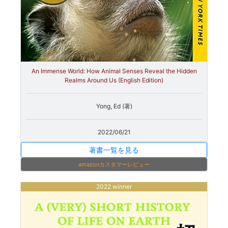
An Immense World: How Animal Senses Reveal the Hidden
Realms Around Us (English Edition)
Yong, Ed (著)
2022/06/21
著書一覧を見る
amazonカスタマーレビュー
2022 winner