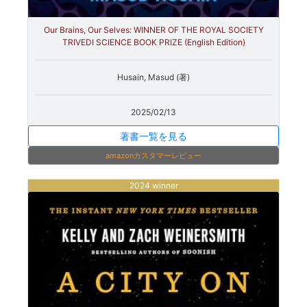
Our Brains, Our Selves: WINNER OF THE ROYAL SOCIETY
TRIVEDI SCIENCE BOOK PRIZE (English Edition)
Husain, Masud (著)
2025/02/13
著書一覧を見る
amazonカスタマーレビュー
2024 winner