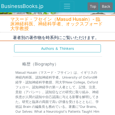
BusinessBooks.jp
Top
Back
マスード・フセイン（Masud Husain）- 臨
床神経科医、神経科学者、オックスフォード
大学教授
著者別の著作物を時系列にご覧いただけます。
Authors ＆ Thinkers
略歴（Biography）
Masud Husain（マスード・フサイン）は、イギリスの
神経内科医、認知神経科学者。University of Oxford神
経学・認知神経科学教授、同大学New College, Oxford
フェロー。認知神経学の第一人者として、記憶、注意、
意欲（アパシー）、認知症などの研究に取り組み、神経
疾患が人間の認知や自己認識に与える影響を解明してき
た。研究と臨床の両面で高い評価を受けるとともに、学
術誌 Brain の編集長も務めている。著書に"Our Brains,
Our Selves: What a Neurologist's Patients Taught Him