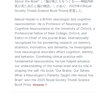
About the Brain"（『脳が私たちをつくる――神経内科
医が見た自己と脳の物語』）があり、2025年のRoyal
Society Trivedi Science Book Prizeを受賞した。
Masud Husain is a British neurologist and cognitive
neuroscientist. He is Professor of Neurology and
Cognitive Neuroscience at the University of Oxford, a
Professorial Fellow of New College, Oxford, and
Editor-in-Chief of the journal Brain. Internationally
recognized for his pioneering research on memory,
attention, motivation, and dementia, he investigates
how neurological disorders affect cognition, identity,
and behavior. Combining clinical practice with
fundamental neuroscience, he has helped advance
our understanding of the human brain and its role in
shaping the self. His book "Our Brains, Our Selves:
What a Neurologist's Patients Taught Him About the
Brain" won the 2025 Royal Society Trivedi Science
Book Prize.
Wikipedia ↗