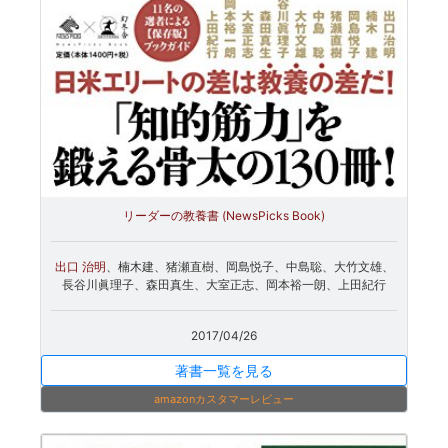
リーダーの教養書 (NewsPicks Book)
出口 治明
、楠木建、猪瀬直樹、岡島悦子、中島聡、大竹文雄、
長谷川眞理子、森田真生、大室正志、岡本裕一朗、上田紀行
2017/04/26
著書一覧を見る
amazonカスタマーレビュー