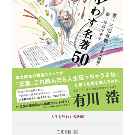
人生を狂わす名著50
三宅香帆 (著)