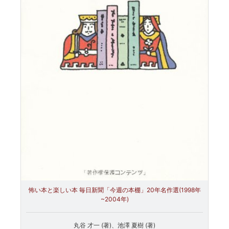
怖い本と楽しい本 毎日新聞「今週の本棚」20年名作選(1998年
~2004年)
丸谷 才一 (著)、池澤 夏樹 (著)