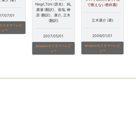
Negri,Toni (原名)、純,
で教えない教科書)
廣瀬 (翻訳)、達哉, 榊
原 (翻訳)、康介, 立木
07/07/01
立木康介 (著)
(翻訳)
onカスタマーレビ
ュー
2006/01/01
2007/05/01
amazonカスタマーレビ
amazonカスタマーレビ
ュー
ュー