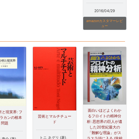
2016/04/29
amazonカスタマーレビ
ュー
面白いほどよくわか
と現実界: フ
るフロイトの精神分
芸術とマルチチュー
/ラカンの根本
析: 思想界の巨人が遺
ド
問題
した20世紀最大の
「難解な理論」がス
トニ ネグリ (著)、
ラスラ頭に入る (学校
 康介 (著)