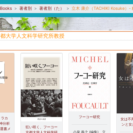
sBooks
著者別
著者別（た）
立木 康介（TACHIKI Kosu
者、京都大学人文科学研究所教授
フーコー研究
 ラカ
女は不死
神分析
ンと女
狂い咲く、フーコー
社選書メ
小泉 義之 (編集)、立
京都大学人文科学研