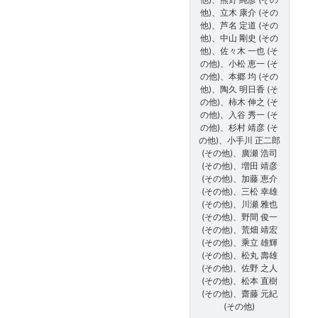
他)、立木 康介 (その
他)、芦名 定道 (その
他)、中山 剛史 (その
他)、佐々木 一也 (そ
の他)、小松 恵一 (そ
の他)、本郷 均 (その
他)、陶久 明日香 (そ
の他)、柿木 伸之 (そ
の他)、入谷 秀一 (そ
の他)、杉村 靖彦 (そ
の他)、小手川 正二郎
(その他)、廣瀬 浩司
(その他)、増田 靖彦
(その他)、加藤 恵介
(その他)、三松 幸雄
(その他)、川瀬 雅也
(その他)、野間 俊一
(その他)、荒畑 靖宏
(その他)、乘立 雄輝
(その他)、松丸 壽雄
(その他)、佐野 之人
(その他)、松本 直樹
(その他)、齋藤 元紀
(その他)