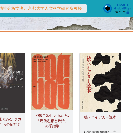
ke）- 精神分析学者、京都大学人文科学研究所教授
<68年5月>と私たち:
続・ハイデガー読本
である: ラカ
「現代思想と政治」
たちの反哲学
の系譜学
秋富 克哉 (編集)、安