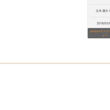
立木 康介 (
2016/03/
amazonカス
ュー