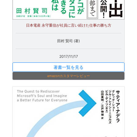
日本電産 永守重信が社員に言い続けた仕事の勝ち方
田村 賢司 (著)
2017/11/17
著書一覧を見る
amazonカスタマーレビュー