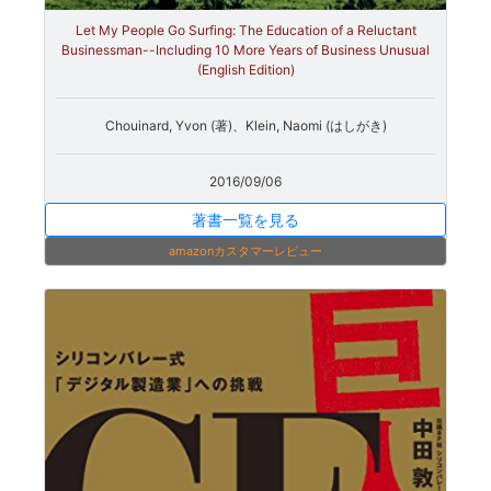
Let My People Go Surfing: The Education of a Reluctant
Businessman--Including 10 More Years of Business Unusual
(English Edition)
Chouinard, Yvon (著)、Klein, Naomi (はしがき)
2016/09/06
著書一覧を見る
amazonカスタマーレビュー