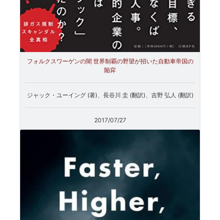
フォルクスワーゲンの闇 世界制覇の野望が招いた自動車帝国の
陥穽
ジャック・ユーイング (著)、長谷川 圭 (翻訳)、吉野 弘人 (翻訳)
2017/07/27