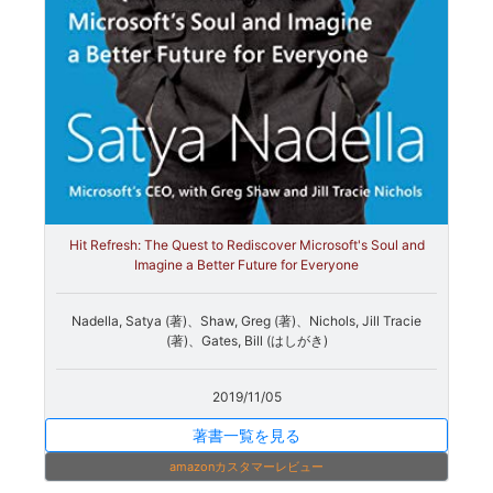
Hit Refresh: The Quest to Rediscover Microsoft's Soul and
Imagine a Better Future for Everyone
Nadella, Satya (著)、Shaw, Greg (著)、Nichols, Jill Tracie
(著)、Gates, Bill (はしがき)
2019/11/05
著書一覧を見る
amazonカスタマーレビュー