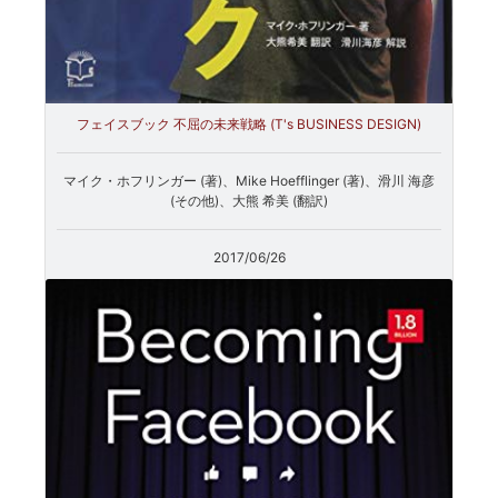
フェイスブック 不屈の未来戦略 (T's BUSINESS DESIGN)
マイク・ホフリンガー (著)、Mike Hoefflinger (著)、滑川 海彦
(その他)、大熊 希美 (翻訳)
2017/06/26