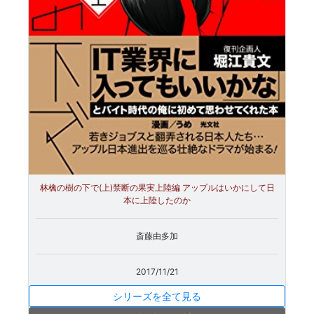
林檎の樹の下で(上)禁断の果実上陸編 アップルはいかにして日
本に上陸したのか
斎藤由多加
2017/11/21
シリーズを全て見る