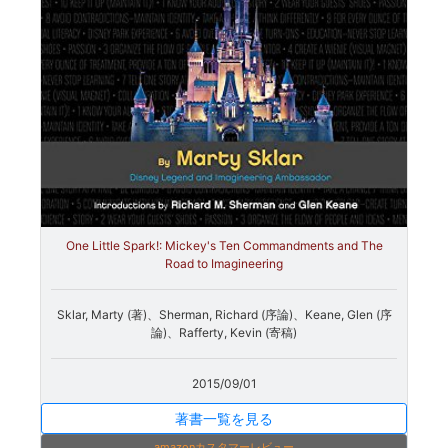
One Little Spark!: Mickey's Ten Commandments and The
Road to Imagineering
Sklar, Marty (著)、Sherman, Richard (序論)、Keane, Glen (序
論)、Rafferty, Kevin (寄稿)
2015/09/01
著書一覧を見る
amazonカスタマーレビュー