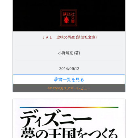
ＪＡＬ 虚構の再生 (講談社文庫)
小野展克 (著)
2014/09/12
著書一覧を見る
amazonカスタマーレビュー