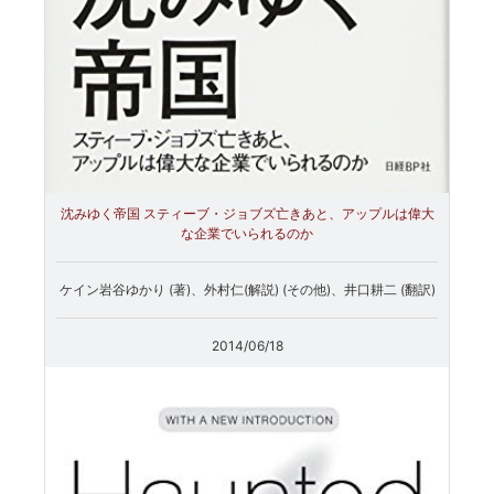
沈みゆく帝国 スティーブ・ジョブズ亡きあと、アップルは偉大
な企業でいられるのか
ケイン岩谷ゆかり (著)、外村仁(解説) (その他)、井口耕二 (翻訳)
2014/06/18