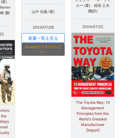
 (著)、
カー (著)、稲垣 公夫
Warren
(翻訳)
山中 信義 (著)
崎 (翻
2004/07/22
2004/07/28
22
著書一覧を見る
amazonカスタマーレビ
ュー
The Toyota Way: 14
Management
riors:
Principles from the
 the
World's Greatest
litary
Manufacturer
rnell
[Import]
curity