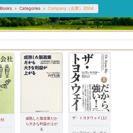
sBooks
Categories
Company（企業）2004
。
ザ・トヨタウェイ(上)
成熟した製造業だか
会社
ら大きな利益が上が
る
ジェフリー・K・ライ