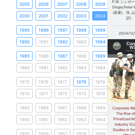
P.W. シンガー
2005
2006
2007
2008
2009
Singer,Peter 
(原著)、淳, 山
2000
2001
2002
2003
2004
訳)
1995
1996
1997
1998
1999
2004/12/
1990
1991
1992
1993
1994
1985
1986
1987
1988
1989
1980
1981
1982
1983
1984
1975
1976
1977
1978
1979
1970
1971
1972
1973
1974
1965
1966
1967
1968
1969
Corporate War
The Rise of
Privatized Mi
1960
1961
1962
1963
1964
Industry (Co
Studies in Se
1955
1956
1957
1958
1959