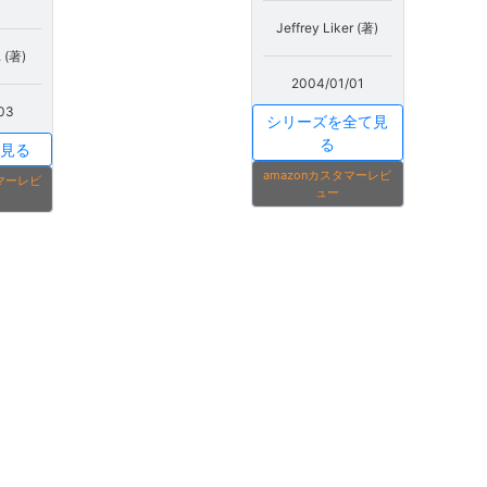
Jeffrey Liker (著)
. (著)
2004/01/01
03
シリーズを全て見
る
見る
amazonカスタマーレビ
タマーレビ
ュー