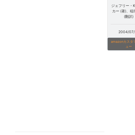
ジェフリー・
カー (著)、稲
(翻訳)
2004/07/
amazonカス
ュー