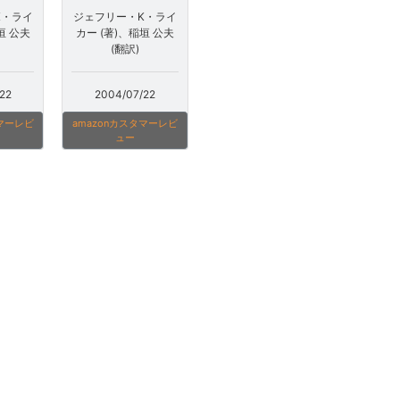
K・ライ
ジェフリー・K・ライ
垣 公夫
カー (著)、稲垣 公夫
(翻訳)
22
2004/07/22
タマーレビ
amazonカスタマーレビ
ュー