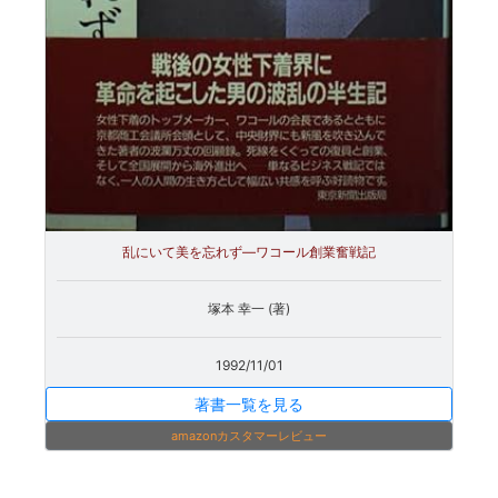
乱にいて美を忘れず―ワコール創業奮戦記
塚本 幸一 (著)
1992/11/01
著書一覧を見る
amazonカスタマーレビュー