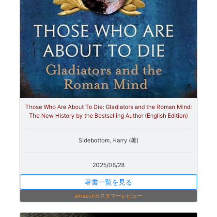
Those Who Are About To Die: Gladiators and the Roman Mind:
The New History by the Bestselling Author (English Edition)
Sidebottom, Harry (著)
2025/08/28
著書一覧を見る
amazonカスタマーレビュー