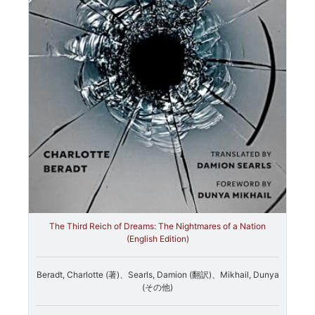
The Third Reich of Dreams: The Nightmares of a Nation
(English Edition)
Beradt, Charlotte (著)、Searls, Damion (翻訳)、Mikhail, Dunya
(その他)