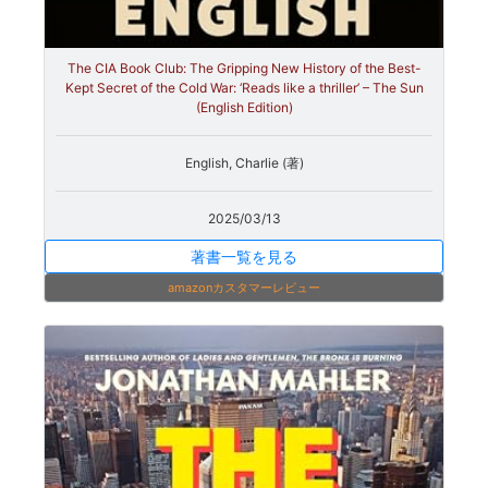
The CIA Book Club: The Gripping New History of the Best-
Kept Secret of the Cold War: ‘Reads like a thriller’ – The Sun
(English Edition)
English, Charlie (著)
2025/03/13
著書一覧を見る
amazonカスタマーレビュー