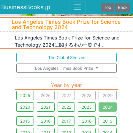
BusinessBooks.jp
Top
Back
Los Angeles Times Book Prize for Science
and Technology 2024
Los Angeles Times Book Prize for Science and
Technology 2024に関する本の一覧です。
The Global Shelves
Los Angeles Times Book Prize
Year by year
2025
2026
2027
2028
2029
2020
2021
2022
2023
2024
2015
2016
2017
2018
2019
2010
2011
2012
2013
2014