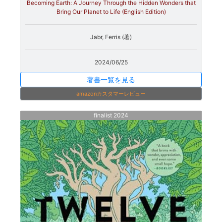
Becoming Earth: A Journey Through the Hidden Wonders that
Bring Our Planet to Life (English Edition)
Jabr, Ferris (著)
2024/06/25
著書一覧を見る
amazonカスタマーレビュー
finalist 2024