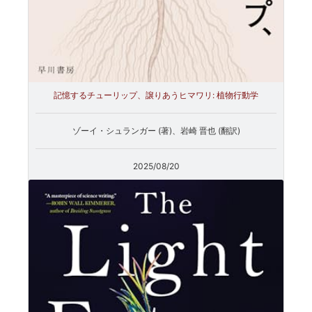
記憶するチューリップ、譲りあうヒマワリ: 植物行動学
ゾーイ・シュランガー (著)、岩崎 晋也 (翻訳)
2025/08/20