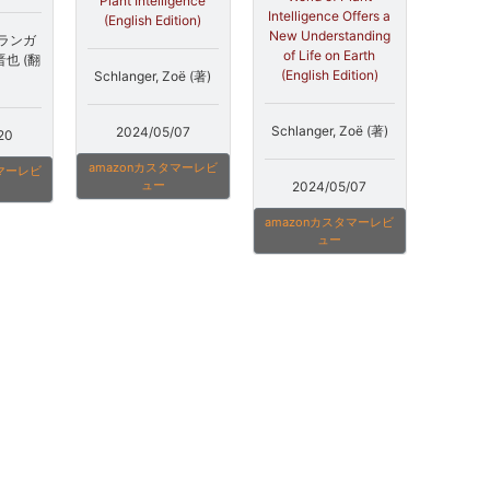
Plant Intelligence
Intelligence Offers a
(English Edition)
New Understanding
ランガ
of Life on Earth
晋也 (翻
(English Edition)
Schlanger, Zoë (著)
Schlanger, Zoë (著)
2024/05/07
20
amazonカスタマーレビ
タマーレビ
ュー
2024/05/07
amazonカスタマーレビ
ュー