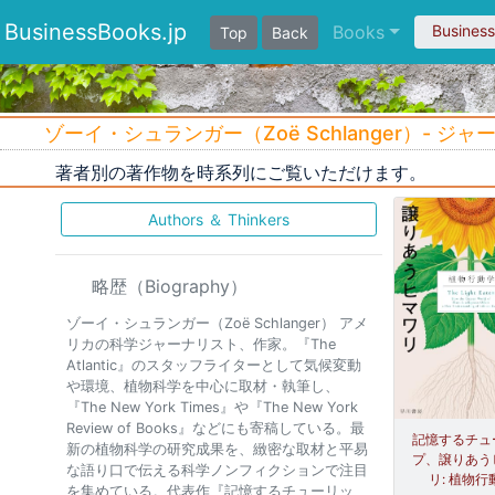
BusinessBooks.jp
Books
Busines
Top
Back
ゾーイ・シュランガー（Zoë Schlanger）- ジ
著者別の著作物を時系列にご覧いただけます。
Authors ＆ Thinkers
略歴（Biography）
ゾーイ・シュランガー（Zoë Schlanger） アメ
リカの科学ジャーナリスト、作家。『The
Atlantic』のスタッフライターとして気候変動
や環境、植物科学を中心に取材・執筆し、
『The New York Times』や『The New York
Review of Books』などにも寄稿している。最
記憶するチュ
新の植物科学の研究成果を、緻密な取材と平易
プ、譲りあう
な語り口で伝える科学ノンフィクションで注目
リ: 植物行
を集めている。代表作『記憶するチューリッ