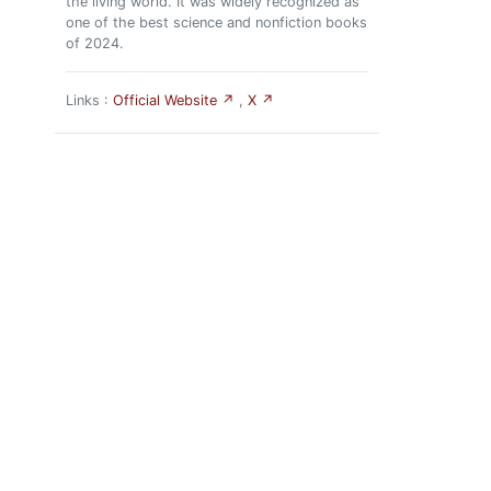
the living world. It was widely recognized as
one of the best science and nonfiction books
of 2024.
Links :
Official Website ↗
,
X ↗