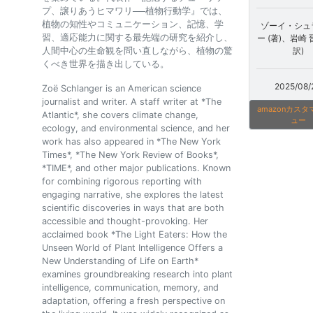
プ、譲りあうヒマワリ──植物行動学』では、
植物の知性やコミュニケーション、記憶、学
ゾーイ・シュ
習、適応能力に関する最先端の研究を紹介し、
ー (著)、岩崎 
人間中心の生命観を問い直しながら、植物の驚
訳)
くべき世界を描き出している。
2025/08/
Zoë Schlanger is an American science
journalist and writer. A staff writer at *The
amazonカス
Atlantic*, she covers climate change,
ュー
ecology, and environmental science, and her
work has also appeared in *The New York
Times*, *The New York Review of Books*,
*TIME*, and other major publications. Known
for combining rigorous reporting with
engaging narrative, she explores the latest
scientific discoveries in ways that are both
accessible and thought-provoking. Her
acclaimed book *The Light Eaters: How the
Unseen World of Plant Intelligence Offers a
New Understanding of Life on Earth*
examines groundbreaking research into plant
intelligence, communication, memory, and
adaptation, offering a fresh perspective on