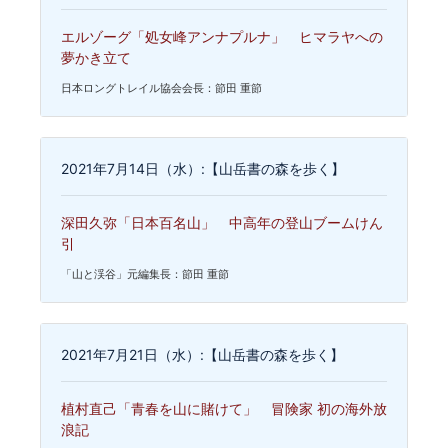
エルゾーグ「処女峰アンナプルナ」 ヒマラヤへの
夢かき立て
日本ロングトレイル協会会長：節田 重節
2021年7月14日（水）:【山岳書の森を歩く】
深田久弥「日本百名山」 中高年の登山ブームけん
引
「山と渓谷」元編集長：節田 重節
2021年7月21日（水）:【山岳書の森を歩く】
植村直己「青春を山に賭けて」 冒険家 初の海外放
浪記