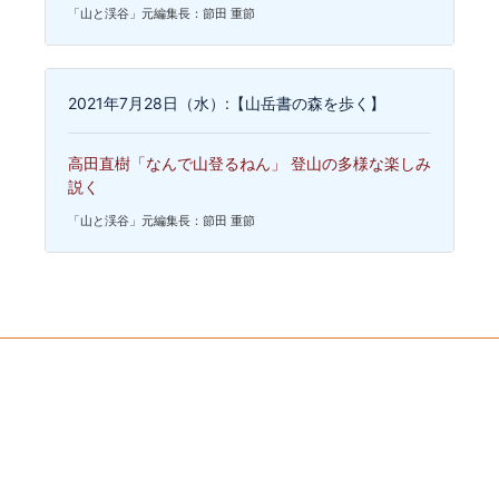
「山と渓谷」元編集長：節田 重節
2021年7月28日（水）:【山岳書の森を歩く】
高田直樹「なんで山登るねん」 登山の多様な楽しみ
説く
「山と渓谷」元編集長：節田 重節