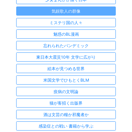
気鋭歌人の群像
ミステリ国の人々
魅惑のBL漫画
忘れられたパンデミック
東日本大震災10年 文学に広がり
絵本が見つめる世界
米国文学でひもとくBLM
疫病の文明論
猫が客招く出版界
酒は文芸の糧か邪魔者か
感染症との戦い 書籍から学ぶ