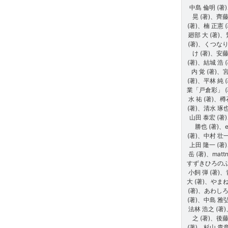
中島 倫明 (著
晃 (著)、齊
(著)、楠 正憲 
廻部 大 (著)
(著)、くつな
け (著)、安
(著)、結城 浩 
内 覚 (著)、
(著)、平林 純 
業「戸倉彩」 (
水 祐 (著)、
(著)、清水 琢也
山田 泰宏 (著
勝也 (著)、e
(著)、中村 壮一
上田 隆一 (著
岳 (著)、matt
すずきひろのぶ 
小飼 弾 (著)
大 (著)、やま
(著)、あわし
(著)、中島 雅弘
法林 浩之 (著
之 (著)、後
(著)、杉山 貴章