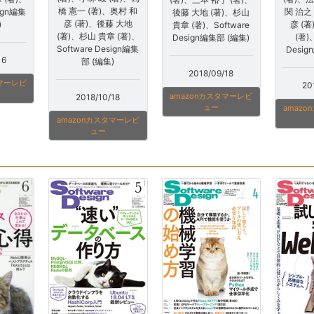
橋 憲一 (著)、奥村 和
sign編集
関 治之
後藤 大地 (著)、杉山
彦 (著)、後藤 大地
)
彦 (
貴章 (著)、Software
(著)、杉山 貴章 (著)、
(著)
Design編集部 (編集)
Software Design編集
Desig
16
部 (編集)
2018/09/18
タマーレビ
20
amazonカスタマーレビ
2018/10/18
ュー
amaz
amazonカスタマーレビ
ュー