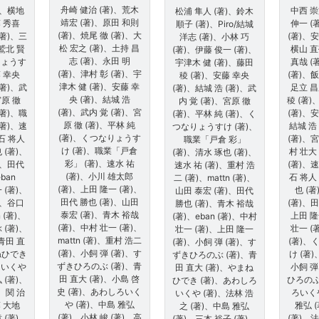
舟崎 健治 (著)、荒木
)、横地
中西 崇
松浦 隼人 (著)、鈴木
靖宏 (著)、原田 和則
藤 秀喜
伸一 (
順子 (著)、Piro/結城
(著)、焼尾 徹 (著)、大
(著)、三
(著)、安
洋志 (著)、小林 巧
松 宏之 (著)、土持 昌
、鷲北 賢
横山 直
(著)、伊藤 俊一 (著)、
志 (著)、永田 明
りょうす
真哉 (
宇津木 健 (著)、藤田
(著)、津村 彰 (著)、宇
藤 幸央
(著)、飯
稜 (著)、安藤 幸央
津木 健 (著)、安藤 幸
(著)、武
足立 昌
(著)、結城 浩 (著)、武
央 (著)、結城 浩
宮原 徹
稜 (著
内 覚 (著)、宮原 徹
(著)、武内 覚 (著)、宮
(著)、職
(著)、安
(著)、平林 純 (著)、く
原 徹 (著)、平林 純
著)、速
結城 浩
つなりょうすけ (著)、
(著)、くつなりょうす
樽石 将人
(著)、宮
職業「戸倉 彩」
け (著)、職業「戸倉
 (著)、
村 壮大
(著)、清水 琢也 (著)、
彩」 (著)、速水 祐
)、田代
(著)、速
速水 祐 (著)、重村 浩
(著)、小川 雄太郎
ban
石 将人
二 (著)、mattn (著)、
(著)、上田 隆一 (著)、
 (著)、
也 (
山田 泰宏 (著)、田代
田代 勝也 (著)、山田
)、谷口
(著)、田
勝也 (著)、青木 裕哉
泰宏 (著)、青木 裕哉
n (著)、
上田 隆
(著)、eban (著)、中村
(著)、中村 壮一 (著)、
(著)、
壮一 (
壮一 (著)、上田 隆一
mattn (著)、重村 浩二
、青田 直
(著)、
(著)、小飼 弾 (著)、す
(著)、小飼 弾 (著)、す
ねひでき
け (著)
ずきひろのぶ (著)、青
ずきひろのぶ (著)、青
ろいくや
小飼 弾
田 直大 (著)、やまね
田 直大 (著)、小島 啓
 (著)、
ひろのぶ
ひでき (著)、あわしろ
史 (著)、あわしろいく
)、関 治
ろいく
いくや (著)、法林 浩
や (著)、中島 雅弘
藤 大地
雅弘 
之 (著)、中島 雅弘
(著)、小林 峻 (著)、高
 (著)、
(著)、法
(著)、三本 裕子 (著)、