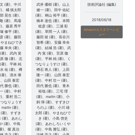
文 (著)、中川
武井 優樹 (著)、山上
技術評論社 (編集)
著)、橘 慎太郎
健一 (著)、田中 佑紀
部 晃生 (著)、
(著)、桐山 裕平 (著)、
2018/06/18
敬 (著)、馬場
橋本 達也 (著)、本間
著)、藤原 秀平
稔彦 (著)、三浦 彩
amazonカスタマーレビ
塚 修平 (著)、
(著)、草間 一人 (著)、
ュー
彦 (著)、藤田
藤田 稜 (著)、長谷川
)、やまねひでき
智希 (著)、安藤 幸央
藤 幸央 (著)、
(著)、結城 浩 (著)、武
 (著)、武内 覚
内 覚 (著)、宮原 徹
原 徹 (著)、北
(著)、平林 純 (著)、く
 (著)、平林 純
つなりょうすけ (著)、
水 祐 (著)、樽
樽石 将人 (著)、上田
 (著)、清水 琢
隆一 (著)、山田 泰宏
著)、山田 泰宏
(著)、中村 壮一 (著)、
代 勝也 (著)、
田代 勝也 (著)、青木
一 (著)、中村
裕哉 (著)、三宅 理
著)、重村 浩二
(著)、mattn (著)、小
くつなりょうす
飼 弾 (著)、すずきひ
、mattn (著)、
ろのぶ (著)、小川 雄
 (著)、すずき
太郎 (著)、やまねひで
 (著)、あわし
き (著)、小島 啓史
や (著)、中島
(著)、あわしろいくや
(著)、榎 真治
(著)、中島 雅弘 (著)、
林 浩之 (著)、
法林 浩之 (著)、小泉