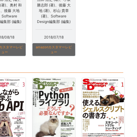
 (著)、奥村 和
勝志郎 (著)、後藤 大
著)、後藤 大地
地 (著)、杉山 貴章
、Software
(著)、Software
n編集部 (編集)
Design編集部 (編集)
18/08/18
2018/07/18
onカスタマーレビ
amazonカスタマーレビ
ュー
ュー