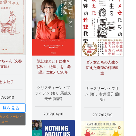
ちゃん (文春
認知症とともに生き
ダメ女たちの人生を
文庫)
る私 : 「絶望」を「希
変えた奇跡の料理教
望」に変えた20年
室
上 未映子
クリスティーン・ブ
キャスリーン・フリ
ライデン (著)、馬籠久
ン (著)、村井理子 (翻
17/05/10
美子 (翻訳)
訳)
一覧を見る
2017/04/10
2017/02/09
onカスタマーレビ
ュー