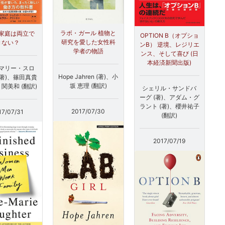
ラボ・ガール 植物と
家庭は両立で
OPTION B（オプショ
研究を愛した女性科
きない？
ンB） 逆境、レジリエ
学者の物語
ンス、そして喜び (日
本経済新聞出版)
マリー・スロ
Hope Jahren (著)、小
(著)、篠田真貴
坂 恵理 (翻訳)
、関美和 (翻訳)
シェリル・サンドバ
ーグ (著)、アダム・グ
ラント (著)、櫻井祐子
2017/07/30
17/07/31
(翻訳)
2017/07/19