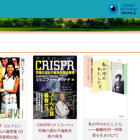
私の中のわたしたち
CRISPR (クリスパー)
子 ゴルフとい
――解離性同一性障
究極の遺伝子編集技
私の履歴書 (日
害を生きのびて
術の発見
済新聞出版)