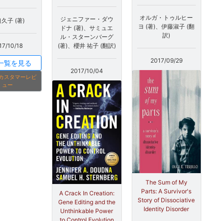
オルガ・トゥルヒー
ジェニファー・ダウ
久子 (著)
ヨ (著)、伊藤淑子 (翻
ドナ (著)、サミュエ
訳)
ル・スターンバーグ
17/10/18
(著)、櫻井 祐子 (翻訳)
2017/09/29
一覧を見る
2017/10/04
onカスタマーレビ
ュー
The Sum of My
Parts: A Survivor's
A Crack In Creation:
Story of Dissociative
Gene Editing and the
Identity Disorder
Unthinkable Power
to Control Evolution