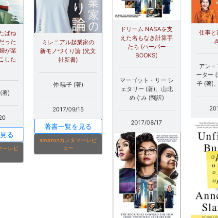
ドリーム NASAを支
仕事と
たばね
えた名もなき計算手
だった
ミレニアル起業家の
たち (ハーパー
主婦が業
新モノづくり論 (光文
BOOKS)
こした
社新書)
アン＝
ーター 
マーゴット・リー シ
子 (著)
仲 暁子 (著)
ェタリー (著)、山北
(著)
めぐみ (翻訳)
20
2017/09/15
20
2017/08/17
著書一覧を見る
見る
amazonカスタマーレビ
ュー
タマーレビ