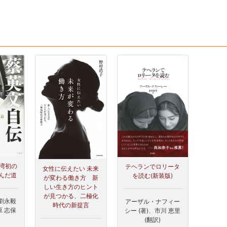
台湾初の
テヘランでロリータ
女性に伝えたい 未来
んだ道
を読む(新装版)
が変わる働き方 新
しい生き方のヒント
が見つかる、二極化
、劉永毅
アーザル・ナフィー
時代の新提言
原 志保
シー (著)、市川 恵里
(翻訳)