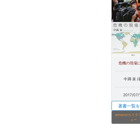
危機の現場
中満 泉 (
2017/07/
著書一覧を
amazonカス
ュー