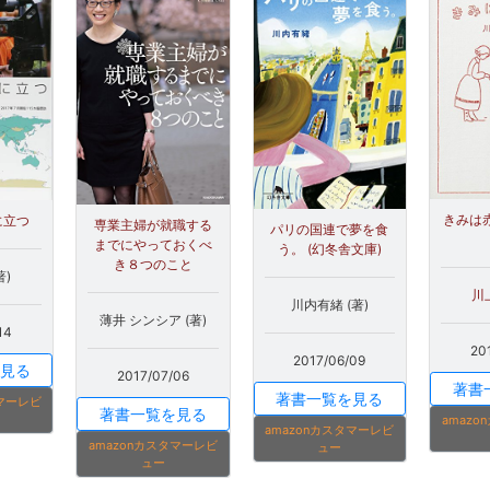
きみは赤
に立つ
専業主婦が就職する
パリの国連で夢を食
までにやっておくべ
う。 (幻冬舎文庫)
き８つのこと
著)
川
川内有緒 (著)
薄井 シンシア (著)
14
20
2017/06/09
見る
2017/07/06
著書
著書一覧を見る
タマーレビ
著書一覧を見る
amaz
amazonカスタマーレビ
amazonカスタマーレビ
ュー
ュー