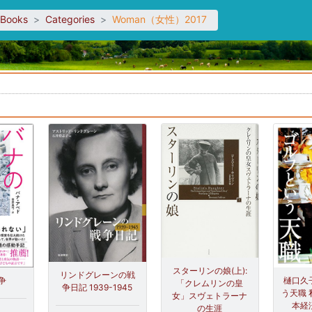
sBooks
Categories
Woman（女性）2017
。
スターリンの娘(上):
リンドグレーンの戦
争
樋口久
「クレムリンの皇
争日記 1939-1945
う天職 
女」スヴェトラーナ
本経
の生涯