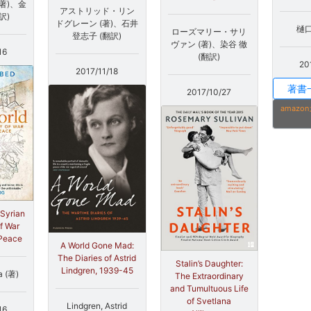
著)、金
アストリッド・リン
訳)
ドグレーン (著)、石井
樋口
ローズマリー・サリ
登志子 (翻訳)
ヴァン (著)、染谷 徹
16
(翻訳)
20
2017/11/18
著書
2017/10/27
amaz
 Syrian
of War
 Peace
A World Gone Mad:
The Diaries of Astrid
Stalin’s Daughter:
Lindgren, 1939-45
a (著)
The Extraordinary
and Tumultuous Life
of Svetlana
Lindgren, Astrid
16