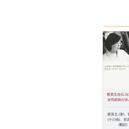
蔡英文自伝:
女性総統が歩
蔡英文 (著)
(その他)、前
(翻訳)