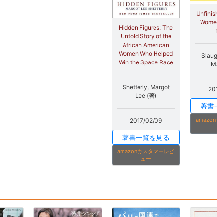
Unfinis
Wome
Hidden Figures: The
Untold Story of the
African American
Women Who Helped
Slaug
Win the Space Race
Ma
Shetterly, Margot
20
Lee (著)
著書
amaz
2017/02/09
著書一覧を見る
amazonカスタマーレビ
ュー