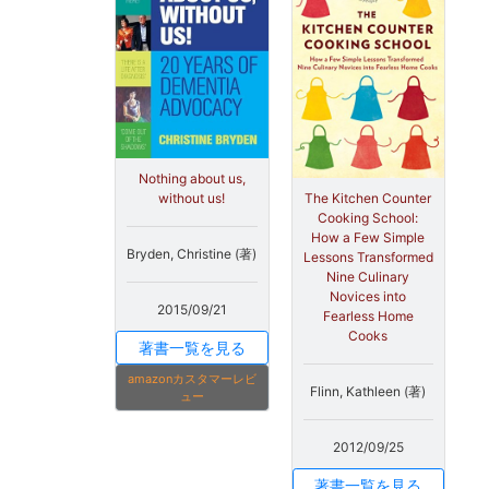
Nothing about us,
without us!
The Kitchen Counter
Cooking School:
How a Few Simple
Bryden, Christine (著)
Lessons Transformed
Nine Culinary
Novices into
2015/09/21
Fearless Home
Cooks
著書一覧を見る
amazonカスタマーレビ
Flinn, Kathleen (著)
ュー
2012/09/25
著書一覧を見る