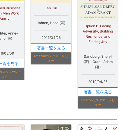
Lab Girl
hed Business:
n Men Work
Family
Jahren, Hope (著)
Option B: Facing
Adversity, Building
hter, Anne-
Resilience, and
2017/04/26
rie (著)
Finding Joy
著書一覧を見る
16/08/09
amazonカスタマーレビ
Sandberg, Sheryl
ュー
(著)、Grant, Adam
一覧を見る
(著)
onカスタマーレビ
ュー
2019/04/25
著書一覧を見る
amazonカスタマーレビ
ュー