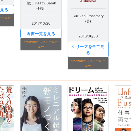
Alliluyeva
(著)、Death, Sarah
(翻訳)
見る
Sullivan, Rosemary
タマーレビ
(著)
2017/10/26
著書一覧を見る
2016/06/30
amazonカスタマーレビ
シリーズを全て見
ュー
る
amazonカスタマーレビ
ュー