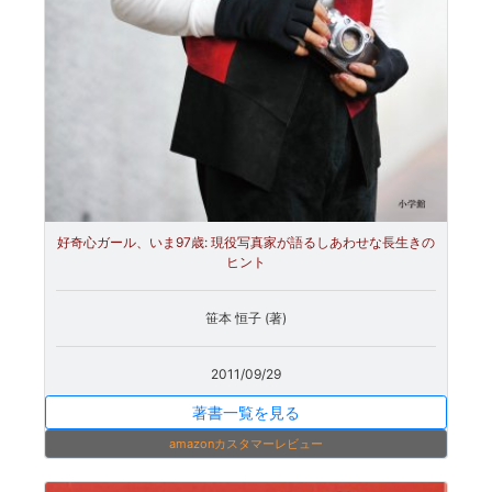
好奇心ガール、いま97歳: 現役写真家が語るしあわせな長生きの
ヒント
笹本 恒子 (著)
2011/09/29
著書一覧を見る
amazonカスタマーレビュー