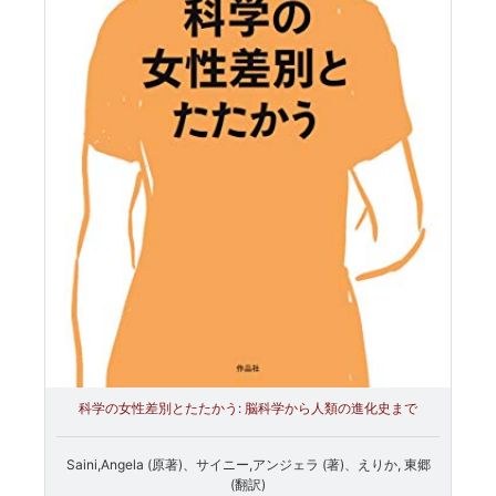
科学の女性差別とたたかう: 脳科学から人類の進化史まで
Saini,Angela (原著)、サイニー,アンジェラ (著)、えりか, 東郷
(翻訳)