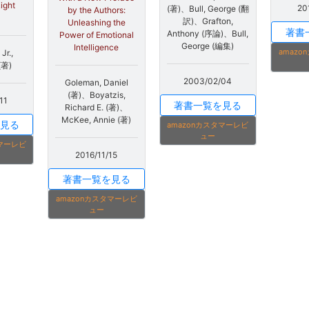
ight
20
(著)、Bull, George (翻
by the Authors:
訳)、Grafton,
Unleashing the
著書
Anthony (序論)、Bull,
Power of Emotional
George (編集)
Intelligence
amaz
Jr.,
(著)
2003/02/04
Goleman, Daniel
(著)、Boyatzis,
11
著書一覧を見る
Richard E. (著)、
McKee, Annie (著)
見る
amazonカスタマーレビ
ュー
タマーレビ
2016/11/15
著書一覧を見る
amazonカスタマーレビ
ュー