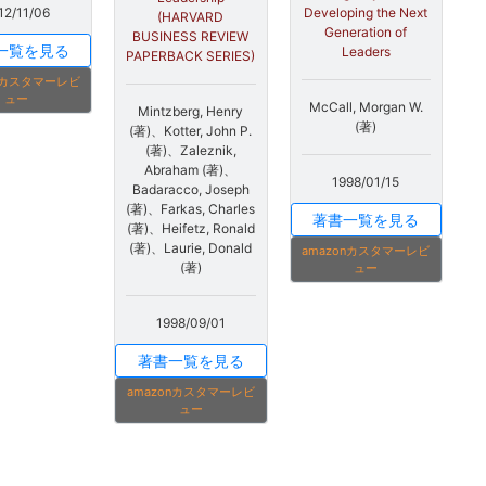
12/11/06
Developing the Next
(HARVARD
Generation of
BUSINESS REVIEW
一覧を見る
Leaders
PAPERBACK SERIES)
onカスタマーレビ
ュー
McCall, Morgan W.
Mintzberg, Henry
(著)
(著)、Kotter, John P.
(著)、Zaleznik,
Abraham (著)、
1998/01/15
Badaracco, Joseph
(著)、Farkas, Charles
著書一覧を見る
(著)、Heifetz, Ronald
(著)、Laurie, Donald
amazonカスタマーレビ
(著)
ュー
1998/09/01
著書一覧を見る
amazonカスタマーレビ
ュー