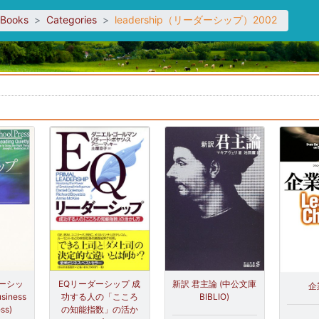
sBooks
Categories
leadership（リーダーシップ）2002
。
EQリーダーシップ 成
新訳 君主論 (中公文庫
ーシッ
企
功する人の「こころ
BIBLIO)
usiness
の知能指数」の活か
ss)