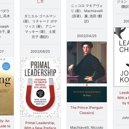
し方
ジョン 
ニッコロ マキアヴェ
(翻訳
リ (著)、Machiavelli
 バダラ
ダニエル ゴールマン
(原著)、廉, 池田 (翻
夫, 高木
(著)、リチャード ボヤ
訳)
20
、
ツィス (著)、アニー
oseph
マッキー (著)、土屋
、尚子, 夏
2002/04/25
京子 (翻訳)
)
2002/06/25
07
Leadi
With a
by 
The Prince (Penguin
Classics)
John
ly: An
Primal Leadership,
ide to
Machiavelli, Niccolo
With a New Preface