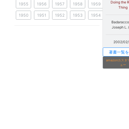
Doing the R
1955
1956
1957
1958
1959
Thing
1950
1951
1952
1953
1954
Badaracco 
Joseph L. 
2002/02/
著書一覧を
amazonカス
ュー