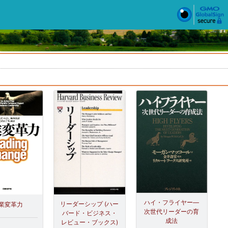
ハイ・フライヤー―
リーダーシップ (ハー
業変革力
次世代リーダーの育
バード・ビジネス・
成法
レビュー・ブックス)