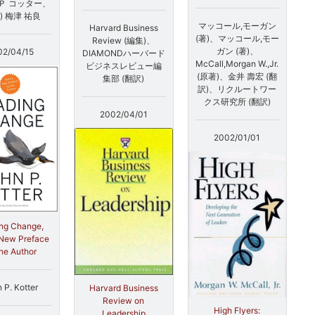
Ｐ コッター、
) 梅津 祐良
マッコール,モーガン
Harvard Business
(著)、マッコール,モー
Review (編集)、
ガン (著)、
02/04/15
DIAMONDハーバード
McCall,Morgan W.,Jr.
ビジネスレビュー編
(原著)、金井 壽宏 (翻
集部 (翻訳)
訳)、リクルートワー
クス研究所 (翻訳)
2002/04/01
2002/01/01
ng Change,
 New Preface
the Author
 P. Kotter
Harvard Business
Review on
High Flyers:
Leadership