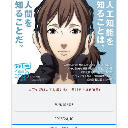
人工知能は人間を超えるか (角川ＥＰＵＢ選書)
松尾 豊 (著)
2015/03/10