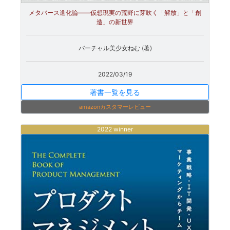
メタバース進化論――仮想現実の荒野に芽吹く「解放」と「創
造」の新世界
バーチャル美少女ねむ (著)
2022/03/19
著書一覧を見る
amazonカスタマーレビュー
2022 winner