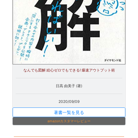
なんでも図解 絵心ゼロでもできる! 爆速アウトプット術
日高 由美子 (著)
2020/09/09
著書一覧を見る
amazonカスタマーレビュー