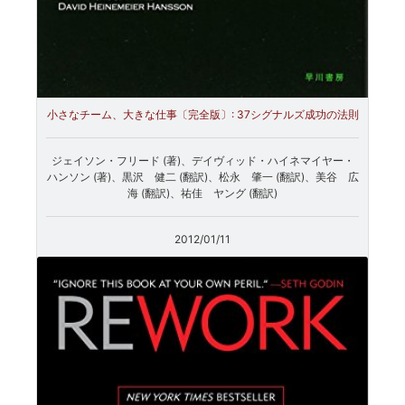
小さなチーム、大きな仕事〔完全版〕: 37シグナルズ成功の法則
ジェイソン・フリード (著)、デイヴィッド・ハイネマイヤー・
ハンソン (著)、黒沢 健二 (翻訳)、松永 肇一 (翻訳)、美谷 広
海 (翻訳)、祐佳 ヤング (翻訳)
2012/01/11