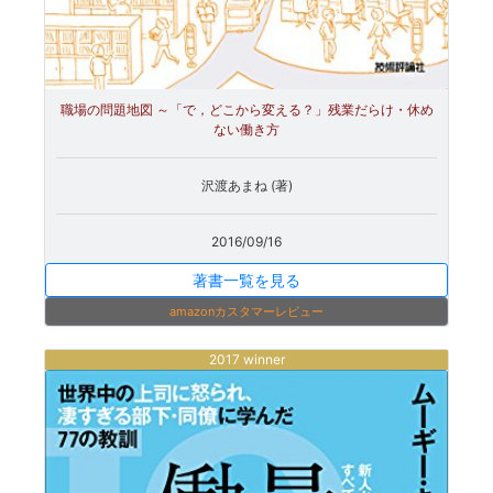
職場の問題地図 ～「で，どこから変える？」残業だらけ・休め
ない働き方
沢渡あまね (著)
2016/09/16
著書一覧を見る
amazonカスタマーレビュー
2017 winner