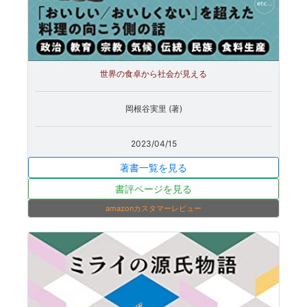
世界の食卓から社会が見える
岡根谷実里 (著)
2023/04/15
著書一覧を見る
書評ページを見る
amazonカスタマーレビュー