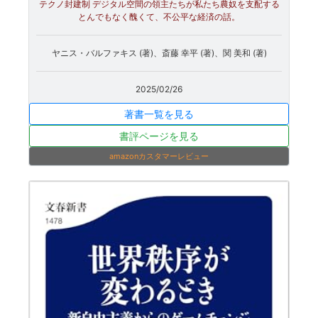
テクノ封建制 デジタル空間の領主たちが私たち農奴を支配する
とんでもなく醜くて、不公平な経済の話。
ヤニス・バルファキス (著)、斎藤 幸平 (著)、関 美和 (著)
2025/02/26
著書一覧を見る
書評ページを見る
amazonカスタマーレビュー