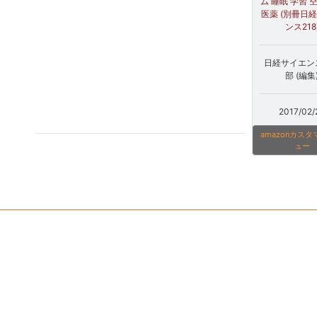
ム 睡眠 学習 
医薬 (別冊日
ンス218
日経サイエン
部 (編集
2017/02/
amazonカス
ュー