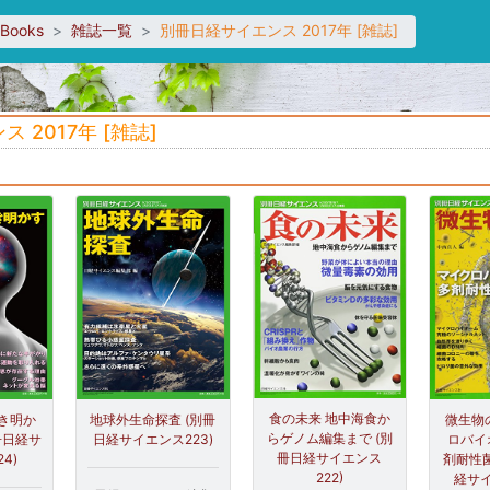
sBooks
雑誌一覧
別冊日経サイエンス 2017年 [雑誌]
2017年 [雑誌]
食の未来 地中海食か
地球外生命探査 (別冊
微生物
き明か
らゲノム編集まで (別
日経サイエンス223)
ロバイ
冊日経サ
冊日経サイエンス
剤耐性菌
4)
222)
経サイ