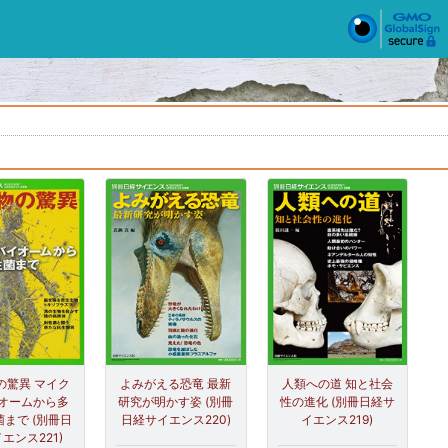
の驚異 マイク
よみがえる恐竜 最新
人類への道 知と社会
オームから多
研究が明かす姿 (別冊
性の進化 (別冊日経サ
まで (別冊日
日経サイエンス220)
イエンス219)
エンス221)