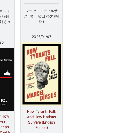
マーセル・ディルサ
マーリ
ス (著)、柴田 裕之 (翻
郎 (翻
訳)
 (その
2026/01/07
25
How Tyrants Fall:
.: How
And How Nations
wer
Survive (English
rican
Edition)
What to