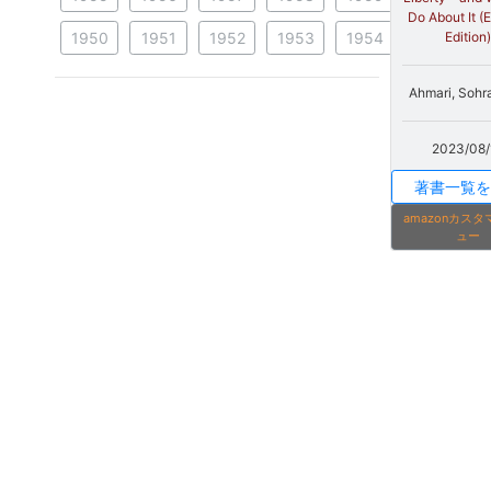
Do About It (
1950
1951
1952
1953
1954
Edition)
Ahmari, Sohr
2023/08/
著書一覧を
amazonカス
ュー