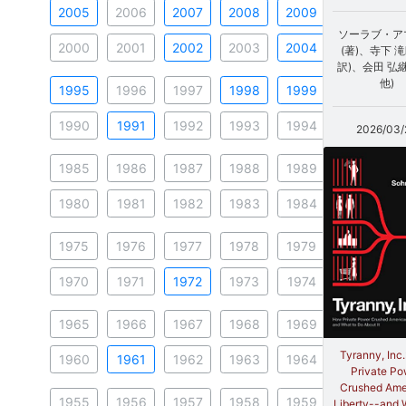
2005
2006
2007
2008
2009
ソーラブ・ア
2000
2001
2002
2003
2004
(著)、寺下 滝
訳)、会田 弘継
他)
1995
1996
1997
1998
1999
1990
1991
1992
1993
1994
2026/03/
1985
1986
1987
1988
1989
1980
1981
1982
1983
1984
1975
1976
1977
1978
1979
1970
1971
1972
1973
1974
1965
1966
1967
1968
1969
Tyranny, Inc
1960
1961
1962
1963
1964
Private Po
Crushed Ame
1955
1956
1957
1958
1959
Liberty--and 