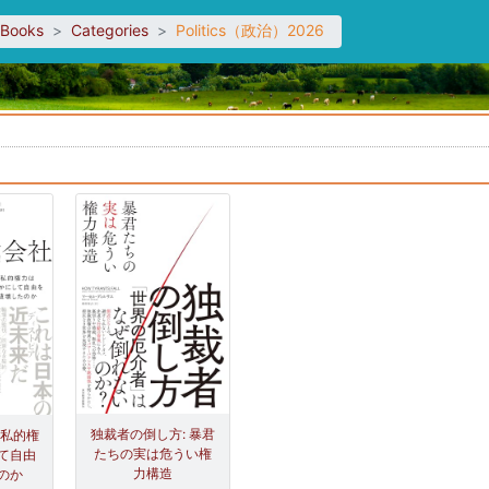
sBooks
Categories
Politics（政治）2026
。
独裁者の倒し方: 暴君
 私的権
たちの実は危うい権
て自由
力構造
のか