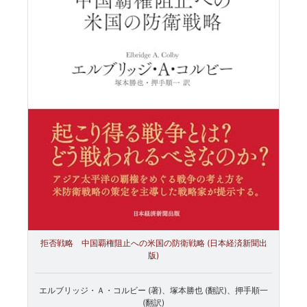
拒否戦略 中国覇権阻止への米国の防衛戦略 (日本経済新聞出
版)
エルブリッジ・Ａ・コルビー (著)、塚本勝也 (翻訳)、押手順一
(翻訳)