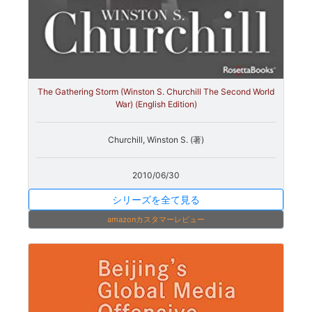
The Gathering Storm (Winston S. Churchill The Second World
War) (English Edition)
Churchill, Winston S. (著)
2010/06/30
シリーズを全て見る
amazonカスタマーレビュー