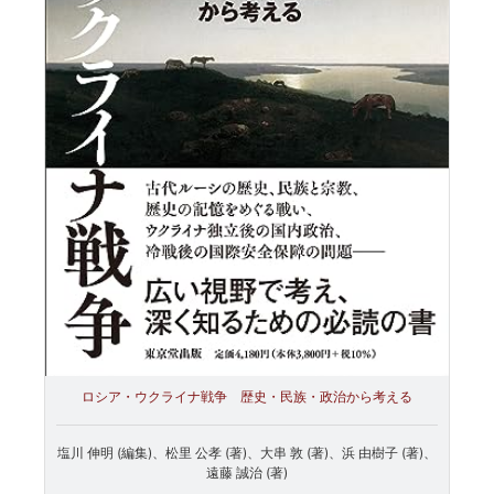
ロシア・ウクライナ戦争 歴史・民族・政治から考える
塩川 伸明 (編集)、松里 公孝 (著)、大串 敦 (著)、浜 由樹子 (著)、
遠藤 誠治 (著)