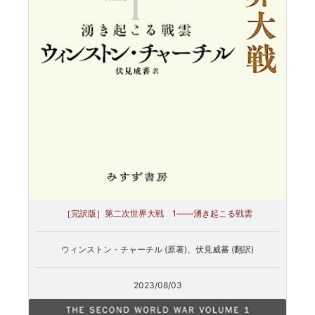
［完訳版］第二次世界大戦 1――湧き起こる戦雲
ウィンストン・チャーチル (原著)、伏見威蕃 (翻訳)
2023/08/03