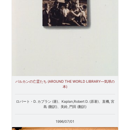
バルカンの亡霊たち (AROUND THE WORLD LIBRARY―気球の
本)
ロバート・D. カプラン (著)、Kaplan,Robert D. (原著)、直機, 宮
島 (翻訳)、美鈴, 門田 (翻訳)
1996/07/01