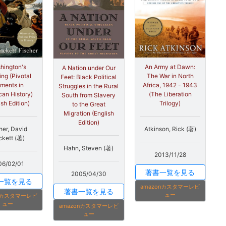
hington's
An Army at Dawn:
A Nation under Our
ing (Pivotal
The War in North
Feet: Black Political
ments in
Africa, 1942 - 1943
Struggles in the Rural
an History)
(The Liberation
South from Slavery
ish Edition)
Trilogy)
to the Great
Migration (English
Edition)
her, David
Atkinson, Rick (著)
kett (著)
Hahn, Steven (著)
2013/11/28
06/02/01
著書一覧を見る
2005/04/30
一覧を見る
amazonカスタマーレビ
著書一覧を見る
ュー
onカスタマーレビ
ュー
amazonカスタマーレビ
ュー