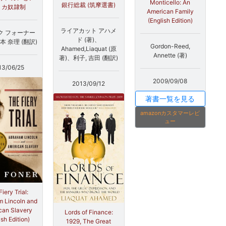
Monticello: An
銀行総裁 (筑摩選書)
リカ奴隷制
American Family
(English Edition)
ライアカット アハメ
ク フォーナー
ド (著)、
本 奈理 (翻訳)
Gordon-Reed,
Ahamed,Liaquat (原
Annette (著)
著)、利子, 吉田 (翻訳)
13/06/25
2009/09/08
2013/09/12
著書一覧を見る
amazonカスタマーレビ
ュー
iery Trial:
 Lincoln and
can Slavery
Lords of Finance:
ish Edition)
1929, The Great