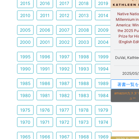
2015
2016
2017
2018
2019
Native Natio
2010
2011
2012
2013
2014
Millennium in
America: Win
2005
2006
2007
2008
2009
the 2025 Pul
Prize for Hi
2000
2001
2002
2003
2004
(English Edi
1995
1996
1997
1998
1999
DuVal, Kathle
1990
1991
1992
1993
1994
2025/05/
1985
1986
1987
1988
1989
著書一覧を
amazonカス
1980
1981
1982
1983
1984
ュー
1975
1976
1977
1978
1979
1970
1971
1972
1973
1974
1965
1966
1967
1968
1969