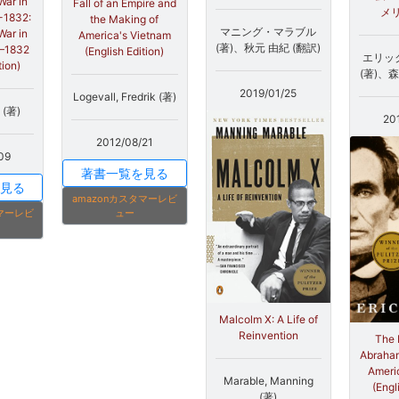
War in
Fall of an Empire and
メ
2-1832:
the Making of
マニング・マラブル
War in
America's Vietnam
(著)、秋元 由紀 (翻訳)
2–1832
(English Edition)
エリッ
tion)
(著)、森
2019/01/25
Logevall, Fredrik (著)
n (著)
20
2012/08/21
09
著書一覧を見る
見る
amazonカスタマーレビ
ュー
タマーレビ
Malcolm X: A Life of
Reinvention
The F
Abraham
Ameri
Marable, Manning
(Engl
(著)