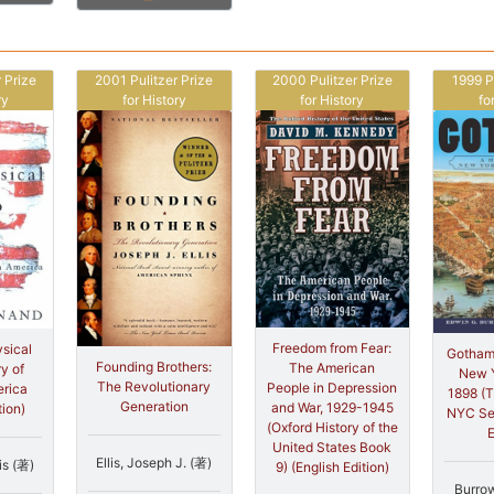
 Prize
2001 Pulitzer Prize
2000 Pulitzer Prize
1999 P
ry
for History
for History
fo
Freedom from Fear:
sical
Gotham:
Founding Brothers:
The American
ry of
New Y
The Revolutionary
People in Depression
erica
1898 (T
Generation
and War, 1929-1945
tion)
NYC Ser
(Oxford History of the
E
United States Book
Ellis, Joseph J. (著)
is (著)
9) (English Edition)
Burrow