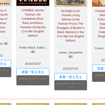
COMBEE: Harriet
ns: A
No Right to An
Freedo
Tubman, the
 North
Honest Living
(Win
Combahee River
ner of
(Winner of the
Pulitz
Raid, and Black
itzer
Pulitzer Prize): The
Saga
Freedom during the
story
Struggles of Boston's
Res
Civil War (English
tion)
Black Workers in the
Fede
Edition)
Civil War Era (English
(Engl
Edition)
en (著)
Fields-Black, Edda L.
Cowie, 
(著)
Jones, Jacqueline
22
(著)
20
見る
2024/02/07
著書
2023/01/10
タマーレビ
著書一覧を見る
amaz
著書一覧を見る
amazonカスタマーレビ
ュー
amazonカスタマーレビ
ュー