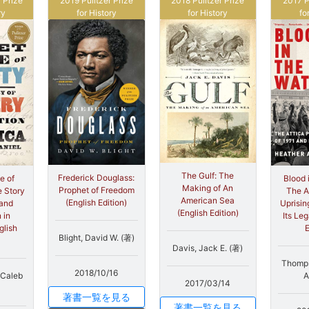
 Prize
2019 Pulitzer Prize
2018 Pulitzer Prize
2017 P
ry
for History
for History
fo
The Gulf: The
Frederick Douglass:
Blood 
e of
Making of An
Prophet of Freedom
The A
e Story
American Sea
(English Edition)
Uprisin
 and
(English Edition)
Its Le
 in
E
glish
Blight, David W. (著)
Davis, Jack E. (著)
Thomps
2018/10/16
A
 Caleb
2017/03/14
著書一覧を見る
著書一覧を見る