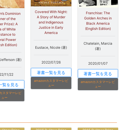
Covered With Night:
Franchise: The
m’s Dominion
A Story of Murder
Golden Arches in
ner of the
and Indigenous
Black America
er Prize): A
Justice in Early
(English Edition)
 of White
America
istance to
ral Power
Chatelain, Marcia
ish Edition)
Eustace, Nicole (著)
(著)
Jefferson (著)
2022/07/26
2020/01/07
著書一覧を見る
著書一覧を見る
22/11/22
amazonカスタマーレビ
amazonカスタマーレビ
一覧を見る
ュー
ュー
onカスタマーレビ
ュー