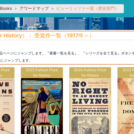
sBooks
アワードマップ
ピューリッツァー賞（歴史部門）
r History）： 受賞作一覧（1917年～）
の商品ページにジャンプします。『著書一覧を見る』、『シリーズを全て見る』ボタン
ジにジャンプします。
 Prize
2025 Pulitzer Prize
2024 Pulitzer Prize
2023 P
ry
for History
for History
fo