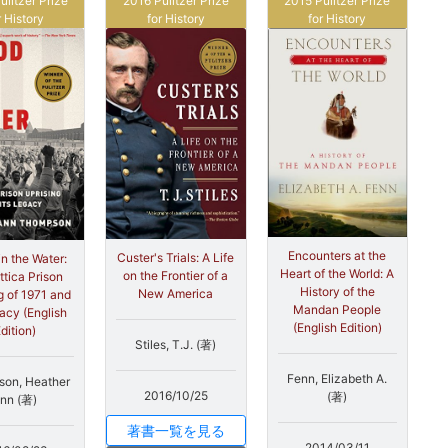
ulitzer Prize
2016 Pulitzer Prize
2015 Pulitzer Prize
r History
for History
for History
Encounters at the
Custer's Trials: A Life
in the Water:
Heart of the World: A
on the Frontier of a
ttica Prison
History of the
New America
g of 1971 and
Mandan People
gacy (English
(English Edition)
dition)
Stiles, T.J. (著)
Fenn, Elizabeth A.
on, Heather
2016/10/25
(著)
nn (著)
著書一覧を見る
2014/03/11