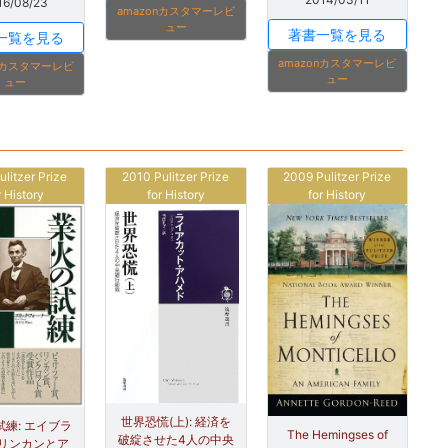
16/08/23
amazonカスタマーレビ
ュー
著書一覧を見る
一覧を見る
amazonカスタマーレビ
onカスタマーレビ
ュー
ュー
ulitzer Prize
2010 Pulitzer Prize
2009 Pulitzer Prize
r History
for History
for History
世界恐慌(上): 経済を
練: エイブラ
The Hemingses of
破綻させた4人の中央
リンカンとア