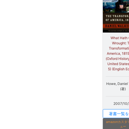
What Hath
Wrought: 
Transformati
America, 181
(Oxford Histor
United State
5) (English Ed
Howe, Daniel
(著)
2007/10/
著書一覧を
amazonカス
ュー