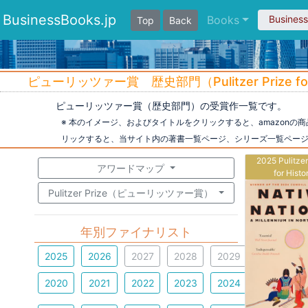
BusinessBooks.jp
Books
Busines
Top
Back
ピューリッツァー賞 歴史部門（Pulitzer Prize fo
ピューリッツァー賞（歴史部門）の受賞作一覧です。
※ 本のイメージ、およびタイトルをクリックすると、amazon
リックすると、当サイト内の著書一覧ページ、シリーズ一覧ペー
2025 Pulitzer
アワードマップ
for Histo
Pulitzer Prize（ピューリッツァー賞）
年別ファイナリスト
2025
2026
2027
2028
2029
2020
2021
2022
2023
2024