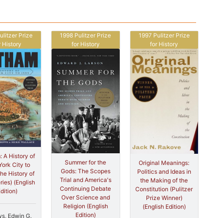
ulitzer Prize
1998 Pulitzer Prize
1997 Pulitzer Prize
r History
for History
for History
 A History of
Summer for the
Original Meanings:
ork City to
Gods: The Scopes
Politics and Ideas in
he History of
Trial and America's
the Making of the
ies) (English
Continuing Debate
Constitution (Pulitzer
dition)
Over Science and
Prize Winner)
Religion (English
(English Edition)
Edition)
s, Edwin G.