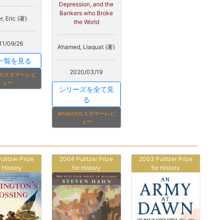
Depression, and the
Bankers who Broke
r, Eric (著)
the World
11/09/26
Ahamed, Liaquat (著)
一覧を見る
2020/03/19
onカスタマーレビ
ュー
シリーズを全て見
る
amazonカスタマーレビ
ュー
ulitzer Prize
2004 Pulitzer Prize
2003 Pulitzer Prize
r History
for History
for History