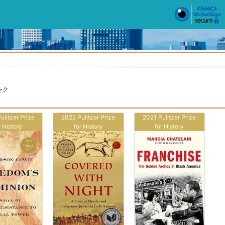
をク
ulitzer Prize
2022 Pulitzer Prize
2021 Pulitzer Prize
r History
for History
for History