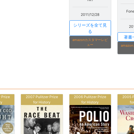
Fone
2011/12/28
シリーズを全て見
20
る
著書
amazonカスタマーレビ
ュー
amaz
 Prize
2007 Pulitzer Prize
2006 Pulitzer Prize
2005 P
ry
for History
for History
fo