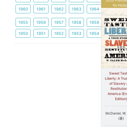
2020 Pulitzer
for Histo
1960
1961
1962
1963
1964
1955
1956
1957
1958
1959
1950
1951
1952
1953
1954
Sweet Tast
Liberty: A Tru
of Slavery
Restitution
America (En
Edition)
McDaniel, W.
(著)