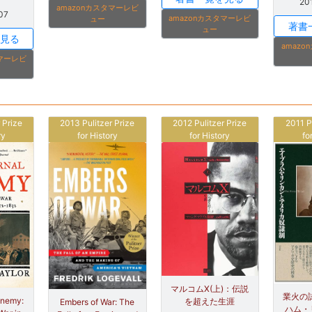
20
amazonカスタマーレビ
07
amazonカスタマーレビ
ュー
著書
ュー
見る
amaz
タマーレビ
 Prize
2013 Pulitzer Prize
2012 Pulitzer Prize
2011 P
ry
for History
for History
fo
マルコムX(上)：伝説
業火の試
Enemy:
を超えた生涯
Embers of War: The
ハム・