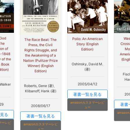
 God
Was
Polio: An American
The Race Beat: The
The
Cross
Story (English
Press, the Civil
on of
Mo
Edition)
Rights Struggle, and
5-1848
Americ
the Awakening of a
y of the
(Engl
Nation (Pulitzer Prize
Oshinsky, David M.
s Book
Winner) (English
(著)
ition)
Edition)
Fisc
Hac
2005/04/12
 Walker
Roberts, Gene (著)、
Klibanoff, Hank (著)
著書一覧を見る
20
amazonカスタマーレビ
著書
29
2008/06/17
ュー
amaz
見る
著書一覧を見る
タマーレビ
amazonカスタマーレビ
ュー