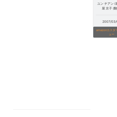
ユン チアン (
屋 京子 (翻
2007/03/
amazonカス
ュー