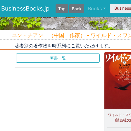
BusinessBooks.jp
Books
Busines
Top
Back
ユン・チアン （中国：作家） - ワイルド・スワン(
著者別の著作物を時系列にご覧いただけます。
著書一覧
ワイルド・スワ
(講談社文