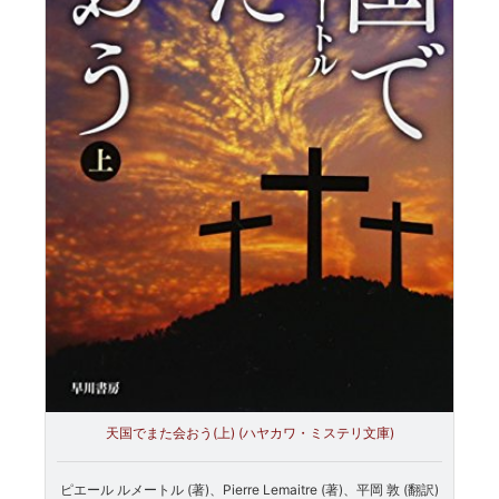
天国でまた会おう(上) (ハヤカワ・ミステリ文庫)
ピエール ルメートル (著)、Pierre Lemaitre (著)、平岡 敦 (翻訳)