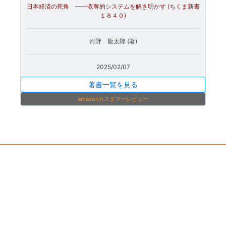
日本経済の死角 ――収奪的システムを解き明かす (ちくま新書
１８４０)
河野 龍太郎 (著)
2025/02/07
著書一覧を見る
amazonカスタマーレビュー