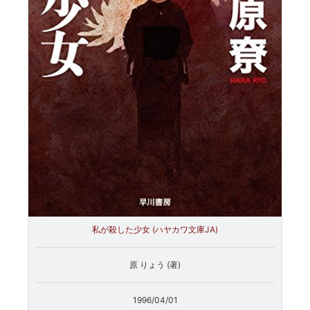
私が殺した少女 (ハヤカワ文庫JA)
原 りょう (著)
1996/04/01