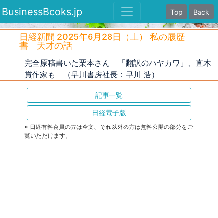
BusinessBooks.jp
Top
Back
日経新聞 2025年6月28日（土） 私の履歴
書 天才の話
完全原稿書いた栗本さん 「翻訳のハヤカワ」、直木
賞作家も （早川書房社長：早川 浩）
記事一覧
日経電子版
※ 日経有料会員の方は全文、それ以外の方は無料公開の部分をご
覧いただけます。