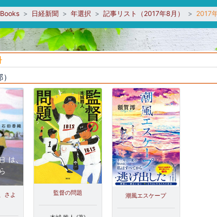
sBooks
日経新聞
年選択
記事リスト（2017年8月）
201
冊
郎）
監督の問題
、さよ
潮風エスケープ