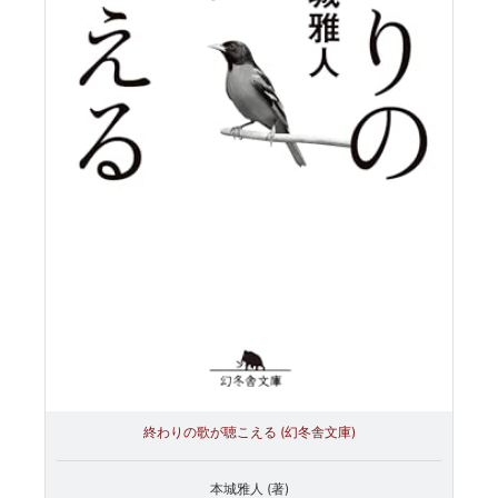
終わりの歌が聴こえる (幻冬舎文庫)
本城雅人 (著)