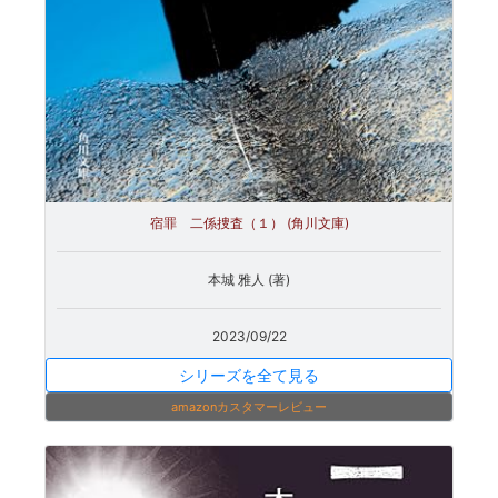
宿罪 二係捜査（１） (角川文庫)
本城 雅人 (著)
2023/09/22
シリーズを全て見る
amazonカスタマーレビュー