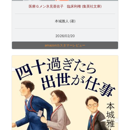
医療Ｇメン氷見亜佐子 臨床利権 (集英社文庫)
本城雅人 (著)
2026/02/20
amazonカスタマーレビュー