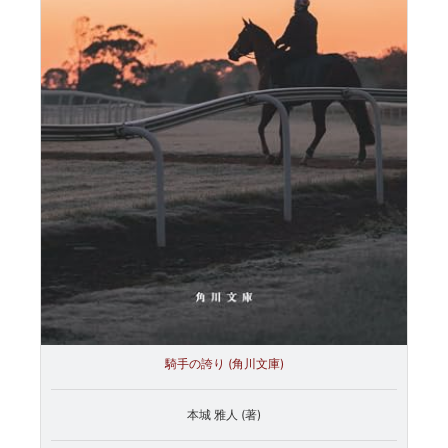
騎手の誇り (角川文庫)
本城 雅人 (著)