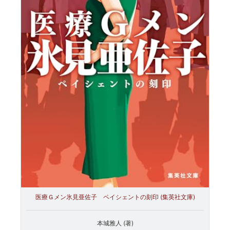
医療Ｇメン氷見亜佐子 ペイシェントの刻印 (集英社文庫)
本城雅人 (著)