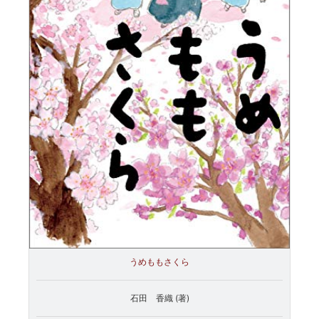
うめももさくら
石田 香織 (著)