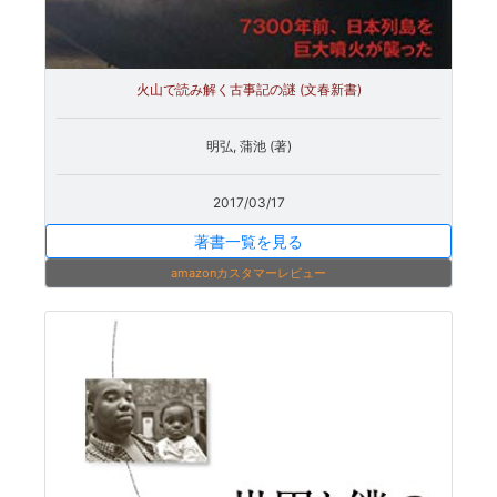
火山で読み解く古事記の謎 (文春新書)
明弘, 蒲池 (著)
2017/03/17
著書一覧を見る
amazonカスタマーレビュー