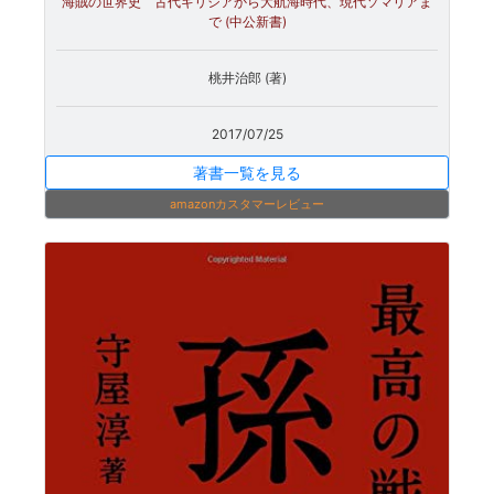
海賊の世界史 古代ギリシアから大航海時代、現代ソマリアま
で (中公新書)
桃井治郎 (著)
2017/07/25
著書一覧を見る
amazonカスタマーレビュー