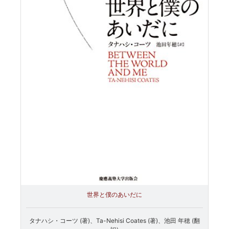
世界と僕のあいだに
タナハシ・コーツ (著)、Ta-Nehisi Coates (著)、池田 年穂 (翻