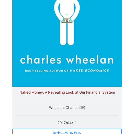
Naked Money: A Revealing Look at Our Financial System
Wheelan, Charles (著)
2017/04/11
著書一覧を見る