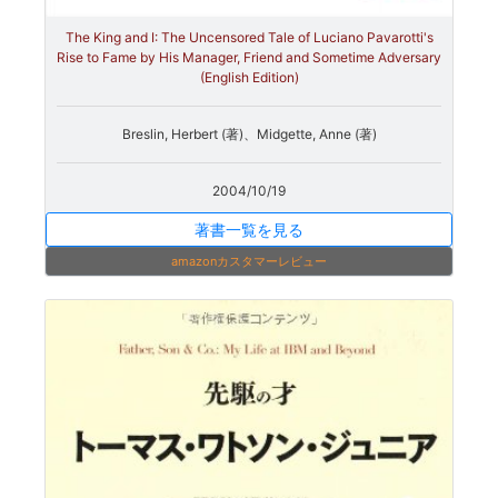
The King and I: The Uncensored Tale of Luciano Pavarotti's
Rise to Fame by His Manager, Friend and Sometime Adversary
(English Edition)
Breslin, Herbert (著)、Midgette, Anne (著)
2004/10/19
著書一覧を見る
amazonカスタマーレビュー