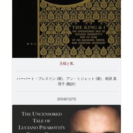
王様と私
ハーバート・ブレスリン (著)、アン・ミジェット (著)、相原 真
理子 (翻訳)
2006/12/15