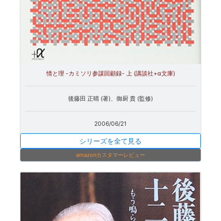
情と理 -カミソリ参謀回顧録- 上 (講談社+α文庫)
後藤田 正晴 (著)、御厨 貴 (監修)
2006/06/21
シリーズを全て見る
amazonカスタマーレビュー