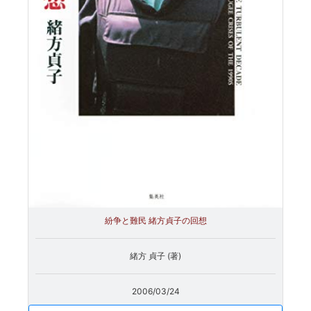
紛争と難民 緒方貞子の回想
緒方 貞子 (著)
2006/03/24