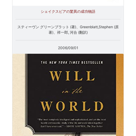
シェイクスピアの驚異の成功物語
スティーヴン グリーンブラット (著)、Greenblatt,Stephen (原
著)、祥一郎, 河合 (翻訳)
2006/09/01