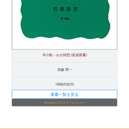
羊の歌－わが回想 (岩波新書)
加藤 周一
1968/08/20
著書一覧を見る
amazonカスタマーレビュー