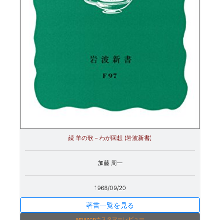
続 羊の歌－わが回想 (岩波新書)
加藤 周一
1968/09/20
著書一覧を見る
amazonカスタマーレビュー