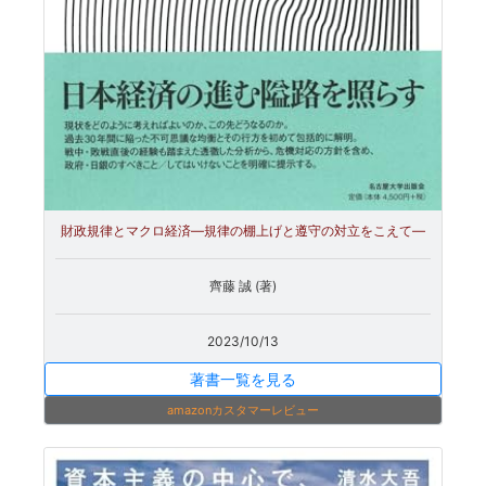
財政規律とマクロ経済―規律の棚上げと遵守の対立をこえて―
齊藤 誠 (著)
2023/10/13
著書一覧を見る
amazonカスタマーレビュー