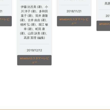
高原
伊藤 比呂美 (著)、小
2018/11/21
川 洋子 (著)、多和田
21
葉子 (著)、筒井 康隆
20
amazonカスタマーレビ
タマーレビ
(著)、古井 由吉 (著)、
ュー
amaz
穂村 弘 (著)、堀江 敏
幸 (著)、町田 康
(著)、山田 詠美 (著)、
高原 英理 (編集)
2019/12/12
amazonカスタマーレビ
ュー