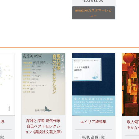
2021/12/08
amazonカスタマーレビ
ュー
深淵と浮遊 現代作家
エイリア綺譚集
大系
歌人紫
自己ベストセレクシ
るかな
ョン (講談社文芸文庫)
英理, 高原 (著)
著)