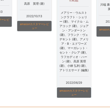
の幻想
高原 英理 (著)
川端 康
英
13
メアリー・ウルスト
2022/10/13
ンクラフト・シェリ
タマーレビ
20
ー (著)、マイクル・ム
amazonカスタマーレビ
アコック (著)、ジョア
ュー
amaz
ン・アンダートン
(著)、フランク・ヴェ
デキント (著)、アメリ
ア・B・エドワーズ
(著)、マーガレット・
セント・クレア (著)、
ラフカディオ・ハー
ン (著)、高原 英理
(著)、小林 弘利 (著)、
アトリエサード (編集)
2022/06/29
amazonカスタマーレビ
ュー