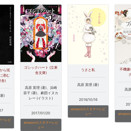
ゴシックハート (立東
不機嫌
うさと私
戸から現
舎文庫)
に潜む
東舎)
高原 英理 (著)
高原 英理 (著)、浜崎
高原
容子 (著)、劇団イヌカ
著)
レー (イラスト)
2016/10/16
20
amazonカスタマーレビ
17
2017/01/20
amaz
ュー
タマーレビ
amazonカスタマーレビ
ュー