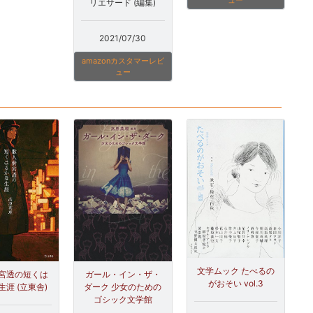
ュー
リエサード (編集)
2021/07/30
amazonカスタマーレビ
ュー
文学ムック たべるの
宮透の短くは
ガール・イン・ザ・
がおそい vol.3
生涯 (立東舎)
ダーク 少女のための
ゴシック文学館