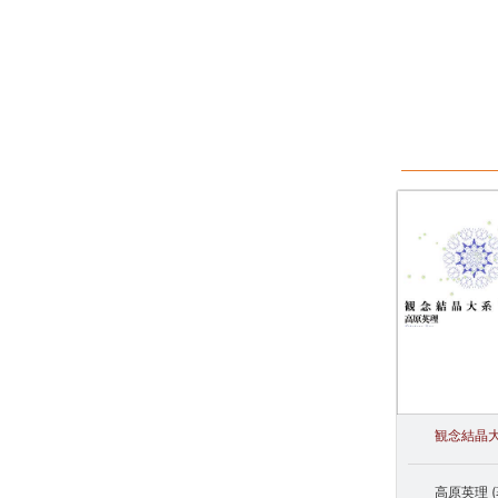
観念結晶
高原英理 (