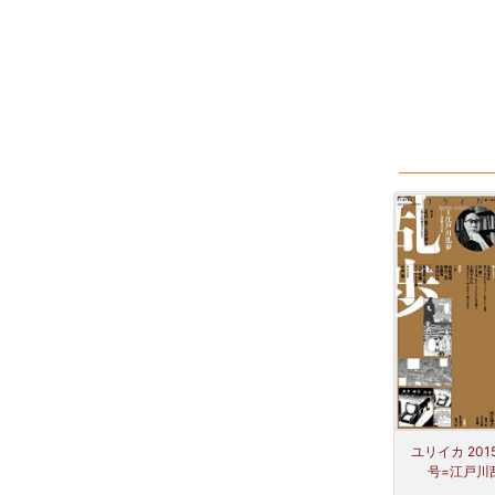
ユリイカ 201
号=江戸川