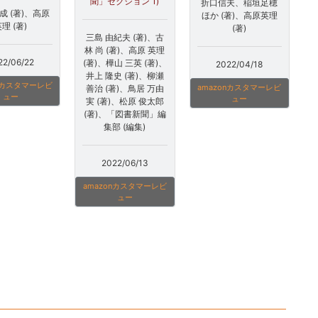
聞」セクション 1)
折口信夫、稲垣足穂
成 (著)、高原
ほか (著)、高原英理
理 (著)
(著)
三島 由紀夫 (著)、古
林 尚 (著)、高原 英理
22/06/22
(著)、樺山 三英 (著)、
2022/04/18
井上 隆史 (著)、柳瀬
onカスタマーレビ
amazonカスタマーレビ
善治 (著)、鳥居 万由
ュー
ュー
実 (著)、松原 俊太郎
(著)、「図書新聞」編
集部 (編集)
2022/06/13
amazonカスタマーレビ
ュー