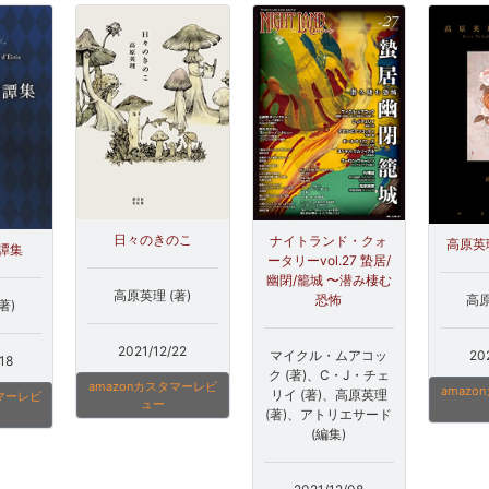
日々のきのこ
ナイトランド・クォ
高原英
譚集
ータリーvol.27 蟄居/
幽閉/籠城 〜潜み棲む
高原英理 (著)
高原
恐怖
著)
2021/12/22
20
マイクル・ムアコッ
18
ク (著)、C・J・チェ
amazonカスタマーレビ
amaz
リイ (著)、高原英理
タマーレビ
ュー
(著)、アトリエサード
(編集)