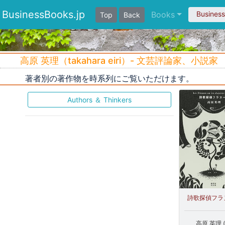
BusinessBooks.jp
Books
Busines
Top
Back
高原 英理（takahara eiri）- 文芸評論家、小説家
著者別の著作物を時系列にご覧いただけます。
Authors ＆ Thinkers
詩歌探偵フラ
高原 英理 (