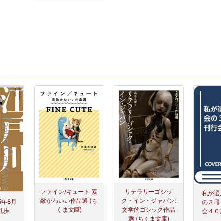
ファイン/キュート 素
リテラリーゴシッ
私が選
敵かわいい作品選 (ち
ク・イン・ジャパン:
5年8月
の３冊
くま文庫)
文学的ゴシック作品
乱歩
会４０
選 (ちくま文庫)