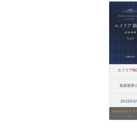
エイリア綺
高原英理 (
2022/03/
amazonカス
ュー