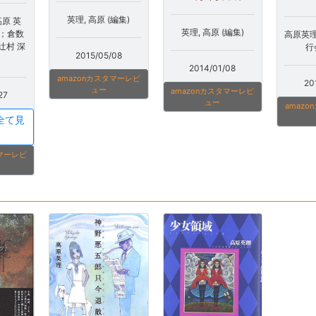
英理, 高原 (編集)
原 英
英理, 高原 (編集)
英；倉数
高原英理
辻村 深
行
2015/05/08
2014/01/08
amazonカスタマーレビ
20
ュー
amazonカスタマーレビ
27
ュー
amaz
全て見
タマーレビ