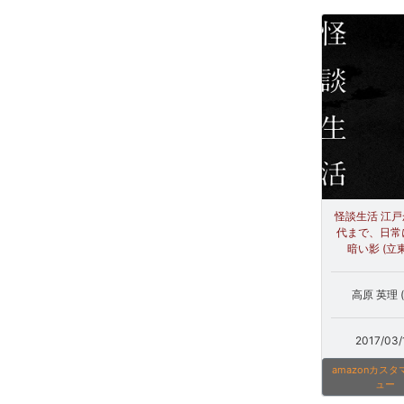
怪談生活 江
代まで、日常
暗い影 (立
高原 英理 (
2017/03/
amazonカス
ュー