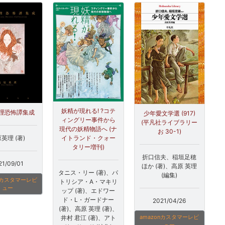
妖精が現れる! ?コテ
理恐怖譚集成
少年愛文学選 (917)
ィングリー事件から
(平凡社ライブラリー
現代の妖精物語へ (ナ
お 30-1)
英理 (著)
イトランド・クォー
タリー増刊)
折口信夫、稲垣足穂
21/09/01
ほか (著)、高原 英理
タニス・リー (著)、パ
(編集)
onカスタマーレビ
トリシア・A・マキリ
ュー
ップ (著)、エドワー
ド・L・ガードナー
2021/04/26
(著)、高原 英理 (著)、
amazonカスタマーレビ
井村 君江 (著)、アト