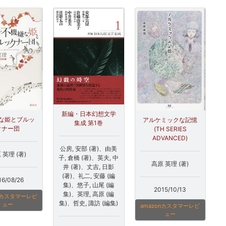
新編・日本幻想文学
な姫とブルッ
アルケミックな記憶
集成 第1巻
クナー団
(TH SERIES
ADVANCED)
公房, 安部 (著)、由美
 英理 (著)
子, 倉橋 (著)、英夫, 中
高原 英理 (著)
井 (著)、丈吉, 日影
(著)、礼二, 安藤 (編
16/08/26
集)、悠子, 山尾 (編
2015/10/13
集)、英理, 高原 (編
onカスタマーレビ
集)、哲史, 諏訪 (編集)
ュー
amazonカスタマーレビ
ュー