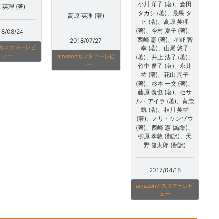
小川 洋子 (著)、倉田
 英理 (著)
タカシ (著)、最果 タ
高原 英理 (著)
ヒ (著)、高原 英理
(著)、今村 夏子 (著)、
18/08/24
西崎 憲 (著)、星野 智
2018/07/27
onカスタマーレビ
幸 (著)、山尾 悠子
ュー
amazonカスタマーレビ
(著)、井上 法子 (著)、
ュー
竹中 優子 (著)、永井
祐 (著)、花山 周子
(著)、杉本 一文 (著)、
藤原 義也 (著)、セサ
ル・アイラ (著)、黄崇
凱 (著)、相川 英輔
(著)、ノリ・ケンゾウ
(著)、西崎 憲 (編集)、
柳原 孝敦 (翻訳)、天
野 健太郎 (翻訳)
2017/04/15
amazonカスタマーレビ
ュー