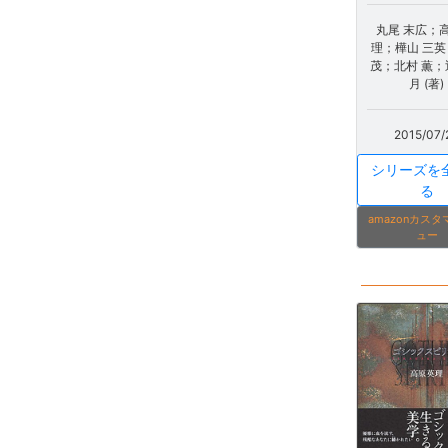
丸尾 末広；高
理；樺山 三
茂；北村 薫；
月 (著)
2015/07/
シリーズを
る
amazonカス
ュー