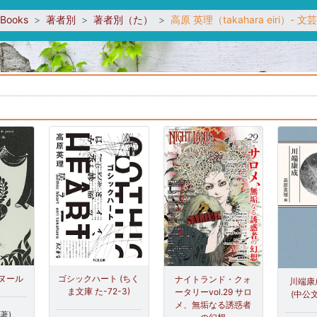
sBooks
著者別
著者別（た）
高原 英理（takahara eiri）-
ヌール
ゴシックハート (ちく
ナイトランド・クォ
川端康
ま文庫 た-72-3)
ータリーvol.29 サロ
(中公文
メ、無垢なる誘惑者
著)