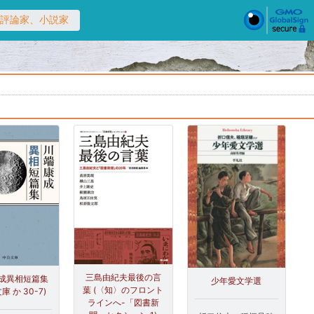
 文芸評論家、小説家
三島由紀夫最後の言
成異相短篇集
少年愛文学選
葉 (〈知〉のフロント
庫 か 30-7)
ラインへ-「図書新