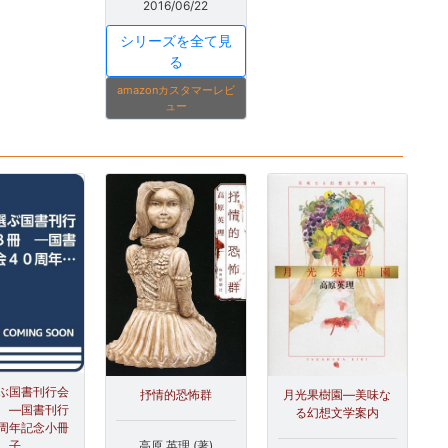
2016/06/22
シリーズを全て見
る
amazonカスタマーレビ
ュー
ぶ国書刊行会
抒情的恐怖群
月光果樹園―美味な
 ―国書刊行
る幻想文学案内
周年記念小冊
高原 英理 (著)
子