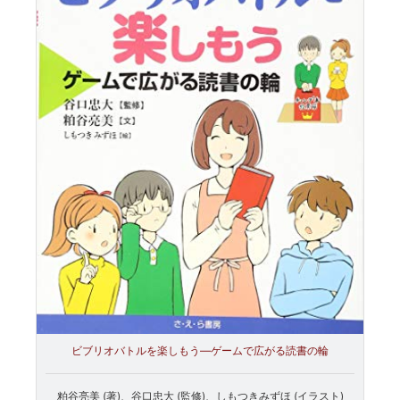
ビブリオバトルを楽しもう―ゲームで広がる読書の輪
粕谷亮美 (著)、谷口忠大 (監修)、しもつきみずほ (イラスト)