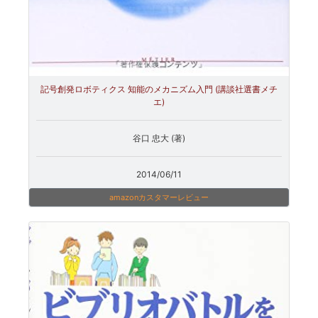
記号創発ロボティクス 知能のメカニズム入門 (講談社選書メチ
エ)
谷口 忠大 (著)
2014/06/11
amazonカスタマーレビュー