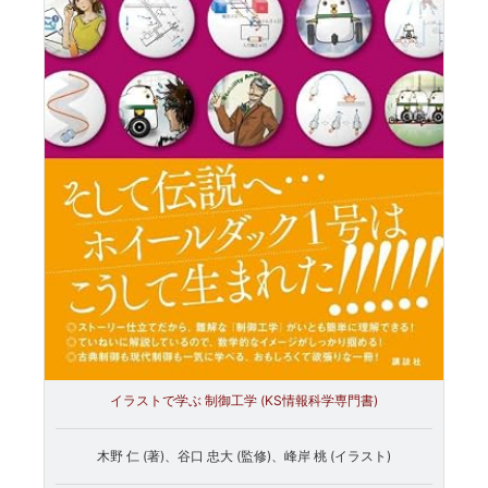
イラストで学ぶ 制御工学 (KS情報科学専門書)
木野 仁 (著)、谷口 忠大 (監修)、峰岸 桃 (イラスト)