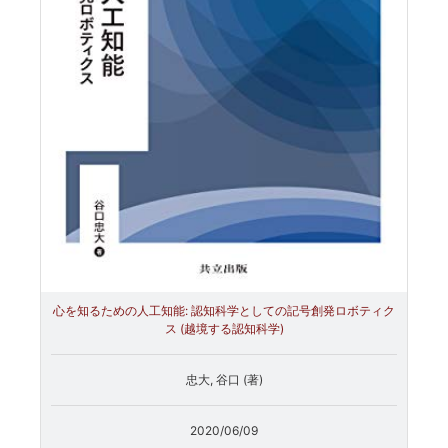
心を知るための人工知能: 認知科学としての記号創発ロボティク
ス (越境する認知科学)
忠大, 谷口 (著)
2020/06/09