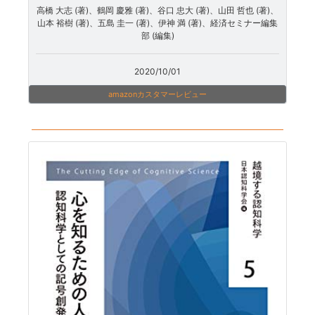
高橋 大志 (著)、鶴岡 慶雅 (著)、谷口 忠大 (著)、山田 哲也 (著)、
山本 裕樹 (著)、五島 圭一 (著)、伊神 満 (著)、経済セミナー編集
部 (編集)
2020/10/01
amazonカスタマーレビュー