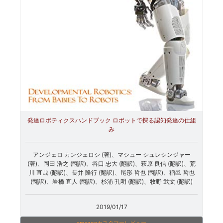
発達ロボティクスハンドブック ロボットで探る認知発達の仕組
み
アンジェロ カンジェロシ (著)、マシュー シュレシンジャー
(著)、岡田 浩之 (翻訳)、谷口 忠大 (翻訳)、萩原 良信 (翻訳)、荒
川 直哉 (翻訳)、長井 隆行 (翻訳)、尾形 哲也 (翻訳)、稲邑 哲也
(翻訳)、岩橋 直人 (翻訳)、杉浦 孔明 (翻訳)、牧野 武文 (翻訳)
2019/01/17
amazonカスタマーレビュー