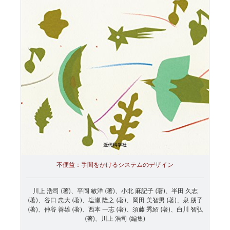
不便益：手間をかけるシステムのデザイン
川上 浩司 (著)、平岡 敏洋 (著)、小北 麻記子 (著)、半田 久志
(著)、谷口 忠大 (著)、塩瀬 隆之 (著)、岡田 美智男 (著)、泉 朋子
(著)、仲谷 善雄 (著)、西本 一志 (著)、須藤 秀紹 (著)、白川 智弘
(著)、川上 浩司 (編集)