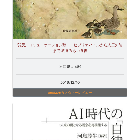
賀茂川コミュニケーション塾――ビブリオバトルから人工知能
まで 教養みらい選書
谷口忠大 (著)
2019/12/10
amazonカスタマーレビュー