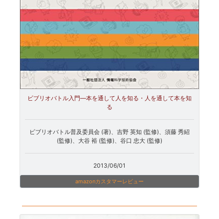
ビブリオバトル入門―本を通して人を知る・人を通して本を知
る
ビブリオバトル普及委員会 (著)、吉野 英知 (監修)、須藤 秀紹
(監修)、大谷 裕 (監修)、谷口 忠大 (監修)
2013/06/01
amazonカスタマーレビュー