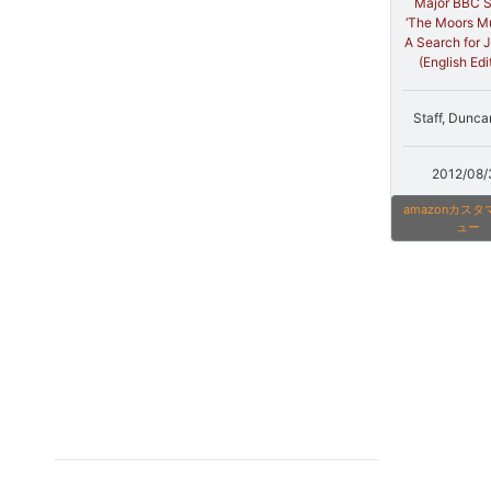
Major BBC S
‘The Moors Mu
A Search for J
(English Edi
Staff, Dunca
2012/08/
amazonカス
ュー