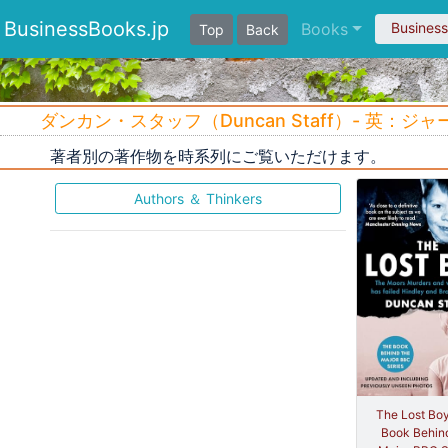
BusinessBooks.jp
Books
Busines
Top
Back
ダンカン・スタッフ（Duncan Staff）- 英：
著者別の著作物を時系列にご覧いただけます。
Authors ＆ Thinkers
The Lost Boy
Book Behin